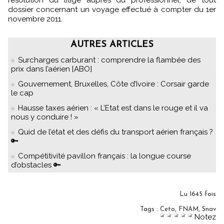
résolution du litige auprès du professionnel, de tout
dossier concernant un voyage effectué à compter du 1er
novembre 2011.
AUTRES ARTICLES
Surcharges carburant : comprendre la flambée des
prix dans l’aérien [ABO]
Gouvernement, Bruxelles, Côte d’Ivoire : Corsair garde
le cap
Hausse taxes aérien : « L’Etat est dans le rouge et il va
nous y conduire ! »
Quid de l’état et des défis du transport aérien français ?
🔑
Compétitivité pavillon français : la longue course
d’obstacles 🔑
Lu 1645 fois
Tags
:
Ceto
,
FNAM
,
Snav
Notez