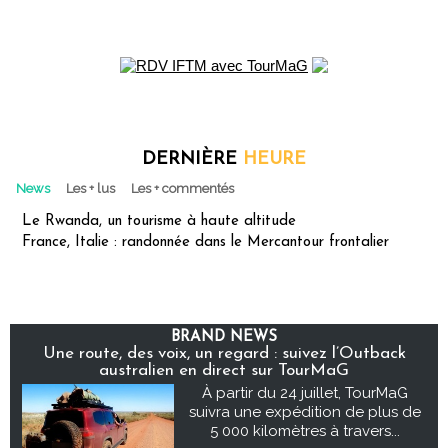
DERNIÈRE
HEURE
News
Les + lus
Les + commentés
Le Rwanda, un tourisme à haute altitude
France, Italie : randonnée dans le Mercantour frontalier
BRAND NEWS
Une route, des voix, un regard : suivez l’Outback
australien en direct sur TourMaG
À partir du 24 juillet, TourMaG
suivra une expédition de plus de
5 000 kilomètres à travers...