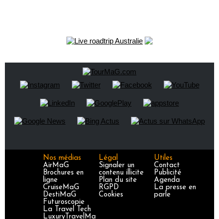
Nos médias
Légal
Utiles
AirMaG
Signaler un
Contact
Brochures en
contenu illicite
Publicité
ligne
Plan du site
Agenda
CruiseMaG
RGPD
La presse en
DestiMaG
Cookies
parle
Futuroscopie
La Travel Tech
LuxuryTravelMa