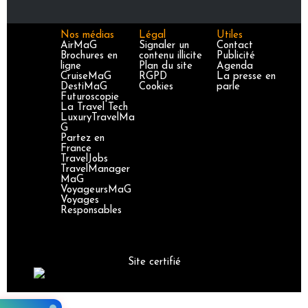
Nos médias
Légal
Utiles
AirMaG
Signaler un
Contact
Brochures en
contenu illicite
Publicité
ligne
Plan du site
Agenda
CruiseMaG
RGPD
La presse en
DestiMaG
Cookies
parle
Futuroscopie
La Travel Tech
LuxuryTravelMa
G
Partez en
France
TravelJobs
TravelManager
MaG
VoyageursMaG
Voyages
Responsables
Site certifié