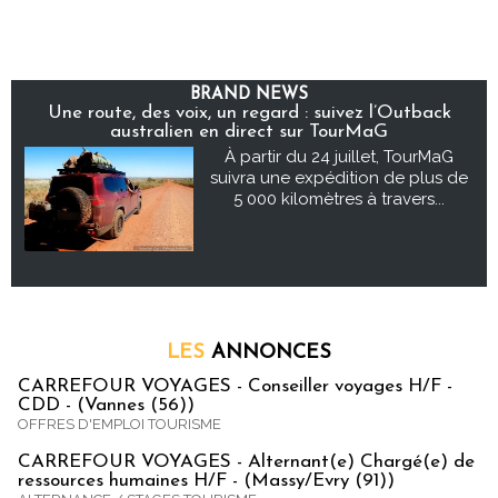
BRAND NEWS
Une route, des voix, un regard : suivez l’Outback
australien en direct sur TourMaG
À partir du 24 juillet, TourMaG
suivra une expédition de plus de
5 000 kilomètres à travers...
LES
ANNONCES
CARREFOUR VOYAGES - Conseiller voyages H/F -
CDD - (Vannes (56))
OFFRES D'EMPLOI TOURISME
CARREFOUR VOYAGES - Alternant(e) Chargé(e) de
ressources humaines H/F - (Massy/Evry (91))