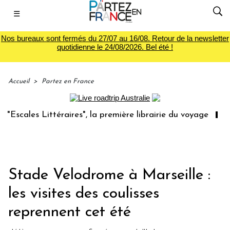
☰
Nos bureaux sont fermés du 27/07 au 16/08. Retour de la newsletter
quotidienne le 24/08/2026. Bel été !
Accueil
>
Partez en France
es Littéraires", la première librairie du voyage
Le grou
Stade Velodrome à Marseille :
les visites des coulisses
reprennent cet été