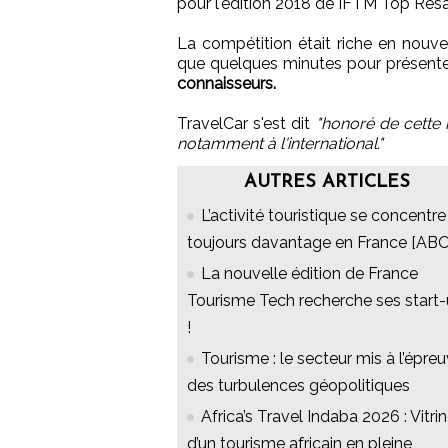
pour l'édition 2018 de IFTM Top Resa
La compétition était riche en nouve
que quelques minutes pour présente
connaisseurs.
TravelCar s'est dit
"honoré de cette 
notamment à l'international."
AUTRES ARTICLES
L’activité touristique se concentre
toujours davantage en France [ABO
La nouvelle édition de France
Tourisme Tech recherche ses start
!
Tourisme : le secteur mis à l’épre
des turbulences géopolitiques
Africa’s Travel Indaba 2026 : Vitri
d’un tourisme africain en pleine