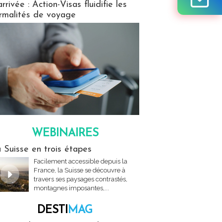
arrivée : Action-Visas fluidifie les
rmalités de voyage
WEBINAIRES
res
 Suisse en trois étapes
Facilement accessible depuis la
France, la Suisse se découvre à
travers ses paysages contrastés,
montagnes imposantes,...
DESTI
MAG
MAG