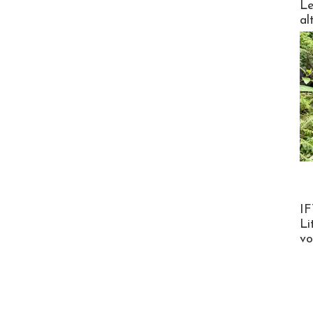
Le
al
Product
IF
Li
v