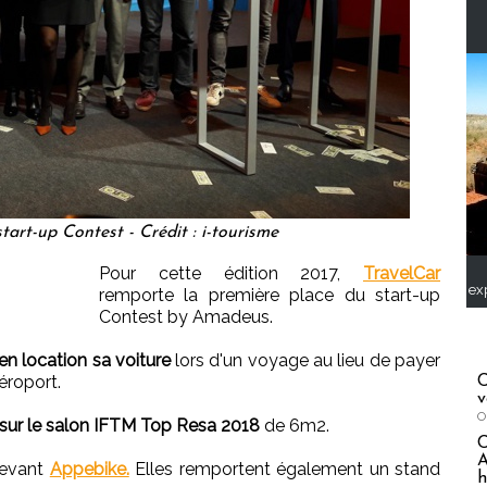
art-up Contest - Crédit : i-tourisme
Pour cette édition 2017,
TravelCar
ex
remporte la première place du start-up
Contest by Amadeus.
n location sa voiture
lors d'un voyage au lieu de payer
aéroport.
C
v
O
 sur le salon IFTM Top Resa 2018
de 6m2.
A
devant
Appebike.
Elles remportent également un stand
h