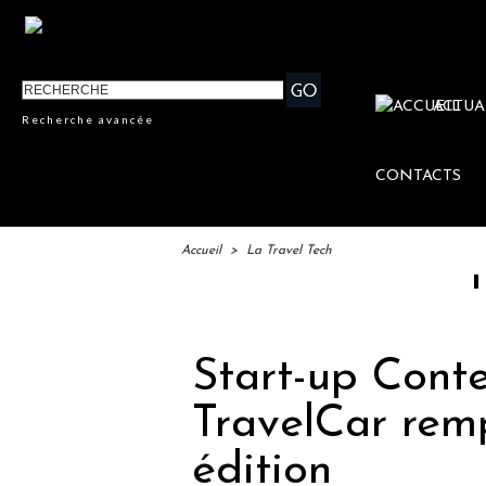
ACTUA
Recherche avancée
CONTACTS
Accueil
>
La Travel Tech
IFTM : la
Start-up Cont
TravelCar remp
édition