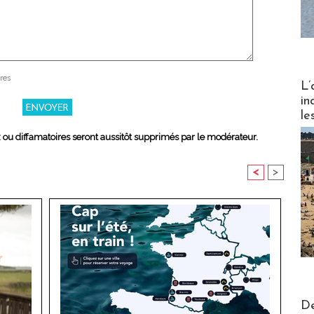
res
Partez
L’
in
le
x ou diffamatoires seront aussitôt supprimés par le modérateur.
<
>
Actus V
De