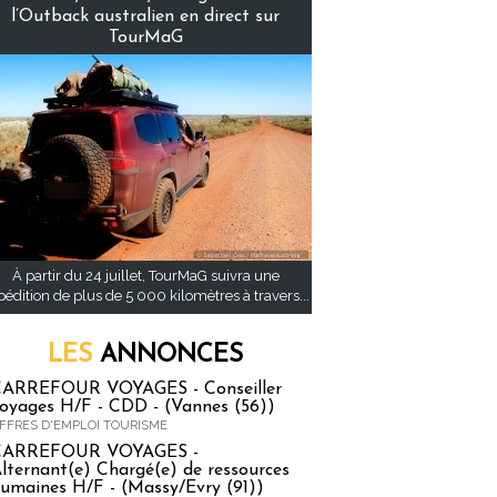
l’Outback australien en direct sur
TourMaG
À partir du 24 juillet, TourMaG suivra une
pédition de plus de 5 000 kilomètres à travers...
LES
ANNONCES
ARREFOUR VOYAGES - Conseiller
oyages H/F - CDD - (Vannes (56))
FFRES D'EMPLOI TOURISME
CARREFOUR VOYAGES -
lternant(e) Chargé(e) de ressources
umaines H/F - (Massy/Evry (91))