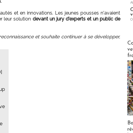
.
A
C
autés et en innovations. Les jeunes pousses n'avaient
v
r leur solution
devant un jury d'experts et un public de
O
reconnaissance et souhaite continuer à se développer,
Publi-n
Co
ve
fr
]
-up
uve
Bo
ne
ré