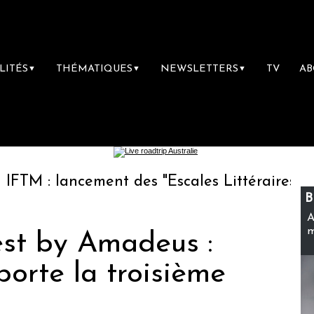
LITÉS
THÉMATIQUES
NEWSLETTERS
TV
A
▼
▼
▼
ncement des "Escales Littéraires", la premièr
B
A
m
est by Amadeus :
orte la troisième