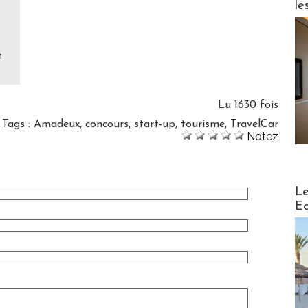
le
e
Lu 1630 fois
Tags
:
Amadeux
,
concours
,
start-up
,
tourisme
,
TravelCar
Notez
Distribu
Le
Ed