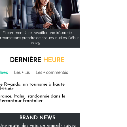
Et comment faire travailler une trésorerie
rmante sans prendre de risques inutiles. Début
2025,...
DERNIÈRE
HEURE
News
Les + lus
Les + commentés
e Rwanda, un tourisme à haute
ltitude
rance, Italie : randonnée dans le
ercantour frontalier
BRAND NEWS
Une route, des voix, un regard : suivez