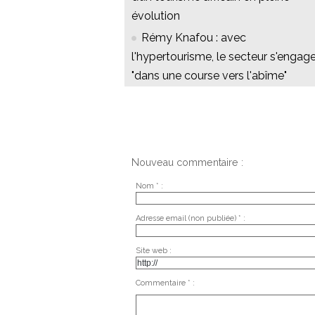
évolution
Rémy Knafou : avec
l'hypertourisme, le secteur s'engag
"dans une course vers l'abîme"
Nouveau commentaire :
Nom * :
Adresse email (non publiée) * :
Site web :
Commentaire * :