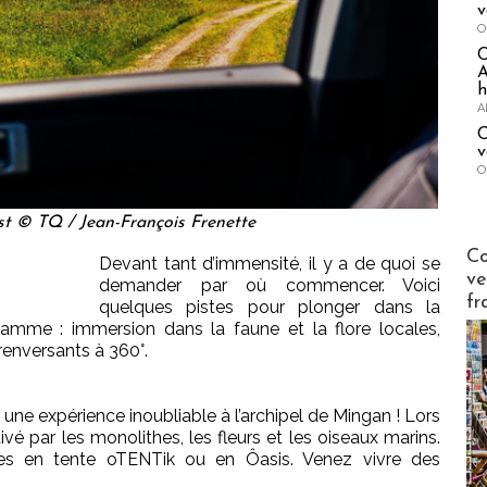
v
O
A
h
A
C
v
O
st © TQ / Jean-François Frenette
Publi-n
Co
Devant tant d’immensité, il y a de quoi se
ve
demander par où commencer. Voici
fr
quelques pistes pour plonger dans la
mme : immersion dans la faune et la flore locales,
enversants à 360°.
ne expérience inoubliable à l’archipel de Mingan ! Lors
é par les monolithes, les fleurs et les oiseaux marins.
s en tente oTENTik ou en Ôasis. Venez vivre des