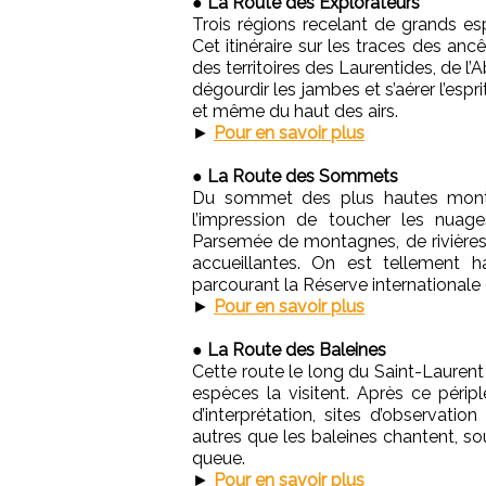
●
La Route des Explorateurs
Trois régions recelant de grands es
Cet itinéraire sur les traces des anc
des territoires des Laurentides, de l’
dégourdir les jambes et s’aérer l’esprit
et même du haut des airs.
►
Pour en savoir plus
●
La Route des Sommets
Du sommet des plus hautes monta
l’impression de toucher les nuag
Parsemée de montagnes, de rivières e
accueillantes. On est tellement 
parcourant la Réserve internationale
►
Pour en savoir plus
●
La Route des Baleines
Cette route le long du Saint-Laurent
espèces la visitent. Après ce péripl
d’interprétation, sites d’observati
autres que les baleines chantent, so
queue.
►
Pour en savoir plus