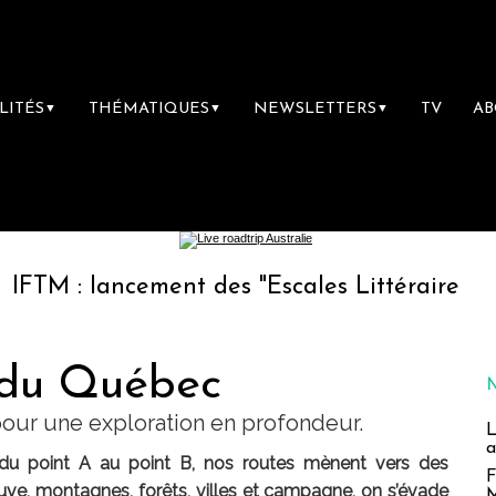
LITÉS
THÉMATIQUES
NEWSLETTERS
TV
A
▼
▼
▼
ancement des "Escales Littéraires", la premiè
s du Québec
pour une exploration en profondeur.
L
a
du point A au point B, nos routes mènent vers des
F
euve, montagnes, forêts, villes et campagne, on s’évade
M