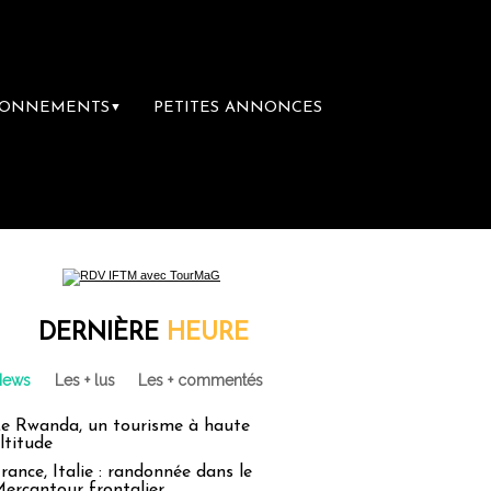
BONNEMENTS
PETITES ANNONCES
▼
re librairie du voyage
Le groupe Sainte-Cl
DERNIÈRE
HEURE
News
Les + lus
Les + commentés
e Rwanda, un tourisme à haute
ltitude
rance, Italie : randonnée dans le
ercantour frontalier