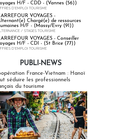
oyages H/F - CDD - (Vannes (56))
FFRES D'EMPLOI TOURISME
CARREFOUR VOYAGES -
lternant(e) Chargé(e) de ressources
umaines H/F - (Massy/Evry (91))
LTERNANCE / STAGES TOURISME
ARREFOUR VOYAGES - Conseiller
oyages H/F - CDI - (St Brice (77))
FFRES D'EMPLOI TOURISME
PUBLI-NEWS
ews
opération France-Vietnam : Hanoï
ut séduire les professionnels
ançais du tourisme