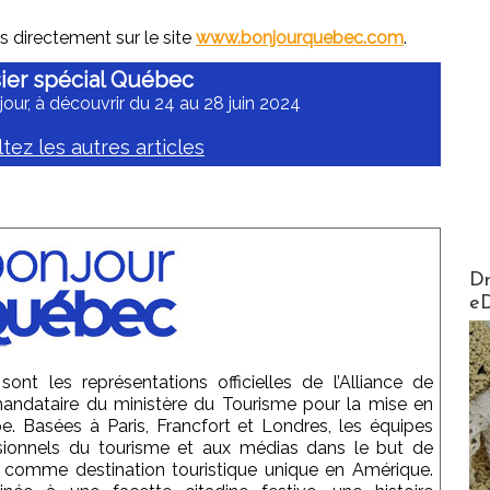
s directement sur le site
www.bonjourquebec.com
.
ier spécial Québec
 jour, à découvrir du 24 au 28 juin 2024
tez les autres articles
AirMa
Dr
e
sont les représentations officielles de l’Alliance de
 mandataire du ministère du Tourisme pour la mise en
. Basées à Paris, Francfort et Londres, les équipes
ssionnels du tourisme et aux médias dans le but de
comme destination touristique unique en Amérique.