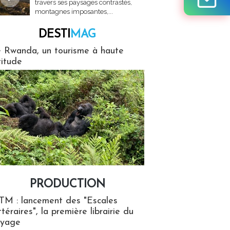
travers ses paysages contrastés,
montagnes imposantes,...
DESTI
MAG
MAG
 Rwanda, un tourisme à haute
titude
PRODUCTION
ion
TM : lancement des "Escales
ttéraires", la première librairie du
oyage