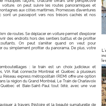
de multiples façons, chacune offrant une perspective
n voiture, on peut suivre les routes panoramiques et
 montagnes aux côtes maritimes. Promesses d’aventures
c sont un passeport vers nos trésors cachés et nos
km de routes. Se déplacer en voiture permet d’explorer
rir des endroits hors des sentiers battus et de profiter
ouflants. On peut s’arrêter quand on veut pour
er ou simplement profiter du panorama. De plus, votre
Partez
L’
in
le
mbouteillages : le train est un choix judicieux et
s, VIA Rail connecte Montréal et Québec à plusieurs
au Réseau express métropolitain (REM) offre une option
dans la région du Grand Montréal. Le Train de Charlevoix
e Québec et Baie-Saint-Paul tout l’été, avec une vue
aviguer à travers l’histoire et la beauté surnaturelle de