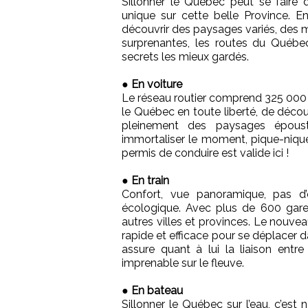
Sillonner le Québec peut se faire 
unique sur cette belle Province. E
découvrir des paysages variés, des
surprenantes, les routes du Québe
secrets les mieux gardés.
●
En voiture
Le réseau routier comprend 325 000 
le Québec en toute liberté, de découv
pleinement des paysages époust
immortaliser le moment, pique-niqu
permis de conduire est valide ici !
●
En train
Confort, vue panoramique, pas d’e
écologique. Avec plus de 600 gare
autres villes et provinces. Le nouve
rapide et efficace pour se déplacer 
assure quant à lui la liaison entr
imprenable sur le fleuve.
●
En bateau
Sillonner le Québec sur l’eau, c’est n