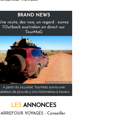
BRAND NEWS
Une route, des voix, un regard : suivez
l’Outback australien en direct sur
TourMaG
À partir du 24 juillet, TourMaG suivra une
pédition de plus de 5 000 kilomètres à travers...
LES
ANNONCES
ARREFOUR VOYAGES - Conseiller