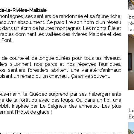
e-la-Rivière-Malbaie
ontagnes, ses sentiers de randonnée et sa faune riche,
Bo
écouvrir absolument. Ce parc tire son nom d'un réseau
ré
dans un écrin de hautes montagnes. Les monts Élie et
le
ables dominent les vallées des rivières Malbaie et des
 Pont.
 de courte et de longue durées pour tous les niveaux.
ers sillonnent nos parcs et nos réserves fauniques.
os sentiers forestiers abritent une variété d’animaux
oisant un renard ou un chevreuil. Ça arrive souvent.
ous-marin, le Québec surprend par ses hébergements
cime de la forêt ou avec des loups. Ou dans un tipi, une
bbit inspirée par Le Seigneur des anneaux… Les plus
Distribu
Le
ément l’Hôtel de glace !
Ed