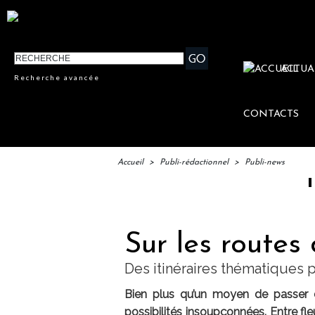
ACTUA
Recherche avancée
CONTACTS
Accueil
>
Publi-rédactionnel
>
Publi-news
IFTM : l
Sur les route
Des itinéraires thématiques 
Bien plus qu’un moyen de passer 
possibilités insoupçonnées. Entre fl