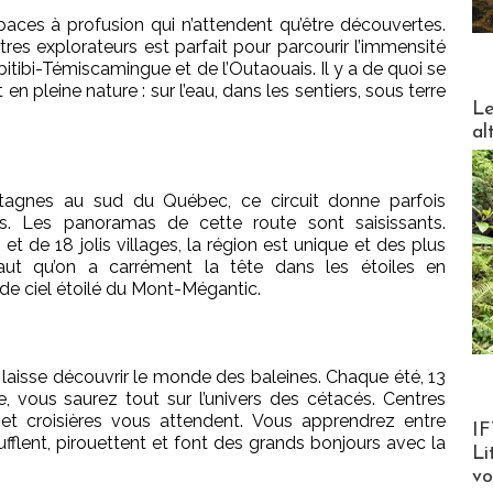
paces à profusion qui n’attendent qu’être découvertes.
êtres explorateurs est parfait pour parcourir l’immensité
Abitibi-Témiscamingue et de l’Outaouais. Il y a de quoi se
 en pleine nature : sur l’eau, dans les sentiers, sous terre
DESTI
Le
al
gnes au sud du Québec, ce circuit donne parfois
es. Les panoramas de cette route sont saisissants.
t de 18 jolis villages, la région est unique et des plus
haut qu’on a carrément la tête dans les étoiles en
 de ciel étoilé du Mont-Mégantic.
 laisse découvrir le monde des baleines. Chaque été, 13
e, vous saurez tout sur l’univers des cétacés. Centres
on et croisières vous attendent. Vous apprendrez entre
Product
IF
ufflent, pirouettent et font des grands bonjours avec la
Li
v