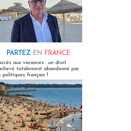
PARTEZ
EN
FRANCE
 en France
accès aux vacances : un droit
achevé totalement abandonné par
s politiques français !