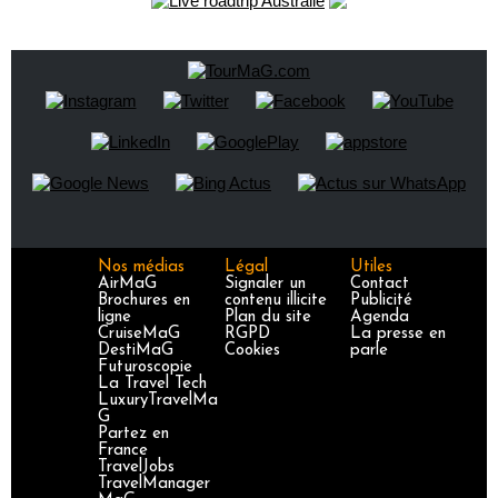
Nos médias
Légal
Utiles
AirMaG
Signaler un
Contact
Brochures en
contenu illicite
Publicité
ligne
Plan du site
Agenda
CruiseMaG
RGPD
La presse en
DestiMaG
Cookies
parle
Futuroscopie
La Travel Tech
LuxuryTravelMa
G
Partez en
France
TravelJobs
TravelManager