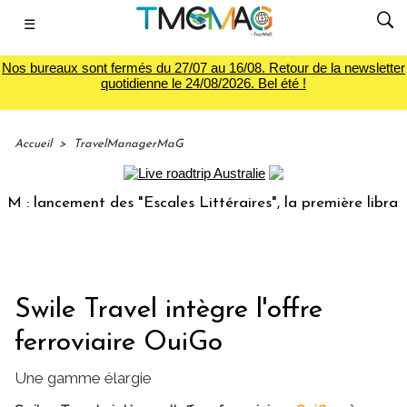
☰
Nos bureaux sont fermés du 27/07 au 16/08. Retour de la newsletter
quotidienne le 24/08/2026. Bel été !
Accueil
>
TravelManagerMaG
lancement des "Escales Littéraires", la première librairie d
Swile Travel intègre l'offre
ferroviaire OuiGo
Une gamme élargie