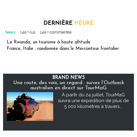
DERNIÈRE
HEURE
News
Les + lus
Les + commentés
Le Rwanda, un tourisme à haute altitude
France, Italie : randonnée dans le Mercantour frontalier
BRAND NEWS
Une route, des voix, un regard : suivez l’Outback
australien en direct sur TourMaG
À partir du 24 juillet, TourMaG
suivra une expédition de plus de
5 000 kilomètres à travers...