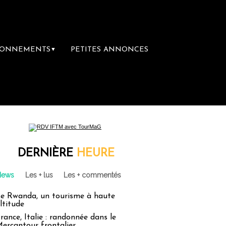
BONNEMENTS
PETITES ANNONCES
▼
DERNIÈRE
HEURE
News
Les + lus
Les + commentés
e Rwanda, un tourisme à haute
ltitude
rance, Italie : randonnée dans le
ercantour frontalier