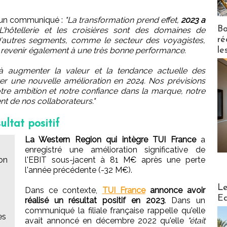
 un communiqué :
"La transformation prend effet,
2023 a
Bo
'hôtellerie et les croisières sont des domaines de
ré
 D'autres segments, comme le secteur des voyagistes,
le
e revenir également à une très bonne performance.
t à augmenter la valeur et la tendance actuelle des
r une nouvelle amélioration en 2024. Nos prévisions
otre ambition et notre confiance dans la marque, notre
nt de nos collaborateurs."
ltat positif
La Western Region qui intègre TUI France
a
enregistré une amélioration significative de
on
l'EBIT sous-jacent à 81 M€ après une perte
l'année précédente (-32 M€).
Distribu
Le
Dans ce contexte,
TUI France
annonce avoir
Ed
réalisé un résultat positif en 2023
. Dans un
communiqué la filiale française rappelle qu'elle
es
avait annoncé en décembre 2022 qu'elle
"était