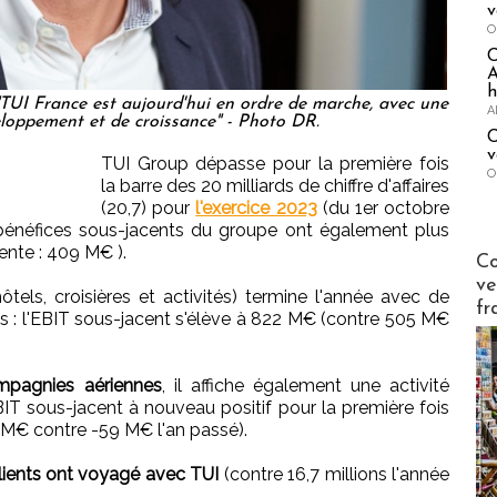
v
O
A
h
TUI France est aujourd'hui en ordre de marche, avec une
A
eloppement et de croissance" - Photo DR.
C
v
TUI Group dépasse pour la première fois
O
la barre des 20 milliards de chiffre d'affaires
(20,7) pour
l'exercice 2023
(du 1er octobre
énéfices sous-jacents du groupe ont également plus
nte : 409 M€ ).
Publi-n
Co
ve
ôtels, croisières et activités) termine l'année avec de
fr
s : l'EBIT sous-jacent s'élève à 822 M€ (contre 505 M€
pagnies aériennes
, il affiche également une activité
IT sous-jacent à nouveau positif pour la première fois
 M€ contre -59 M€ l'an passé).
clients ont voyagé avec TUI
(contre 16,7 millions l'année