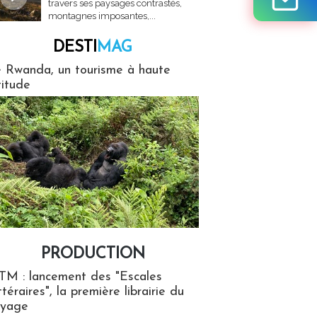
travers ses paysages contrastés,
montagnes imposantes,...
DESTI
MAG
MAG
 Rwanda, un tourisme à haute
titude
PRODUCTION
ion
TM : lancement des "Escales
ttéraires", la première librairie du
oyage