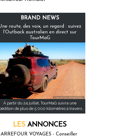
BRAND NEWS
Une route, des voix, un regard : suivez
l’Outback australien en direct sur
TourMaG
À partir du 24 juillet, TourMaG suivra une
pédition de plus de 5 000 kilomètres à travers...
LES
ANNONCES
ARREFOUR VOYAGES - Conseiller