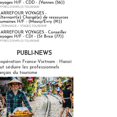
oyages H/F - CDD - (Vannes (56))
FFRES D'EMPLOI TOURISME
CARREFOUR VOYAGES -
lternant(e) Chargé(e) de ressources
umaines H/F - (Massy/Evry (91))
LTERNANCE / STAGES TOURISME
ARREFOUR VOYAGES - Conseiller
oyages H/F - CDI - (St Brice (77))
FFRES D'EMPLOI TOURISME
PUBLI-NEWS
ews
opération France-Vietnam : Hanoï
ut séduire les professionnels
ançais du tourisme