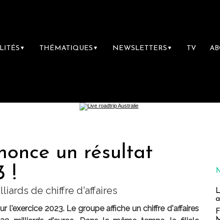
LITÉS
THÉMATIQUES
NEWSLETTERS
TV
A
▼
▼
▼
nonce un résultat
 !
iards de chiffre d'affaires
L
a
 l'exercice 2023. Le groupe affiche un chiffre d'affaires
F
M