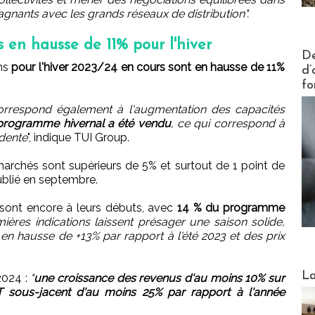
gnants avec les grands réseaux de distribution".
s en hausse de 11% pour l'hiver
Actus V
De
ons
pour l'hiver 2023/24 en cours sont en hausse de 11%
d’
fo
correspond également à l'augmentation des capacités
programme hivernal a été vendu
, ce qui correspond à
édente
", indique TUI Group.
marchés sont supérieurs de 5% et surtout de 1 point de
blié en septembre.
 sont encore à leurs débuts, avec
14 % du programme
ières indications laissent présager une saison solide,
en hausse de +13% par rapport à l'été 2023 et des prix
Webinai
La
2024 :
"
une croissance des revenus d'au moins 10% sur
T sous-jacent d'au moins 25% par rapport à l'année