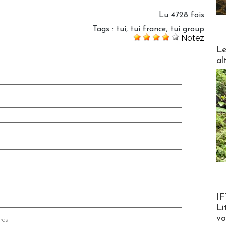
Lu 4728 fois
Tags
:
tui
,
tui france
,
tui group
Notez
DESTI
Le
al
Product
IF
Li
v
res