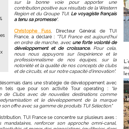
sur la bonne voie pour apporter une
contribution positive aux résultats de la Western
Region et du Groupe TUI.
Le voyagiste français
 %
a tenu sa promesse
"
.
Christophe Fuss
, Directeur Général de TUI
ues
France, a déclaré :
"TUI France est aujourd'hui
en ordre de marche, avec
une forte volonté de
développement et de croissance.
Pour cela,
ux
nous nous appuyons sur l'expérience et le
professionnalisme de nos équipes, sur la
Partez
L’
notoriété et la qualité de nos concepts de clubs
in
et de circuits, et sur notre capacité d'innovation".
le
e désormais dans une stratégie de développement avec
ion tels que pour son activité Tour operating :
"le
le de Clubs avec de nouvelles destinations comme
 redynamisation et le développement de la marque
de son offre avec sa gamme de produits TUI Sélection."
stribution, TUI France se concentre sur plusieurs axes :
 mandataires, renforcer son approche omni-canal,
llectivités et mener des négociations équilibrées dans