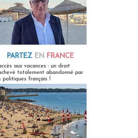
PARTEZ
EN
FRANCE
 en France
accès aux vacances : un droit
achevé totalement abandonné par
s politiques français !