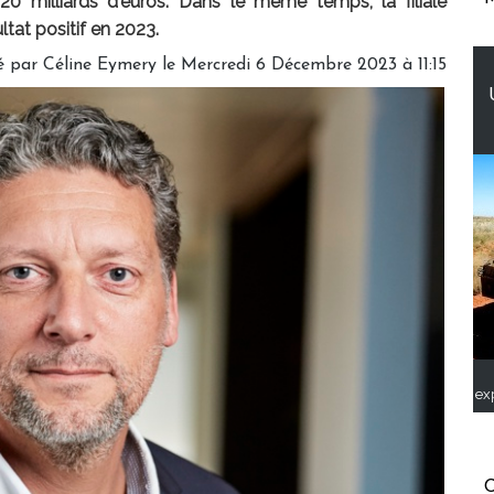
20 milliards d'euros. Dans le même temps, la filiale
ltat positif en 2023.
é par
Céline Eymery
le Mercredi 6 Décembre 2023 à 11:15
ex
C