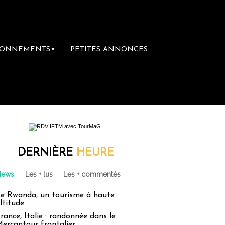
BONNEMENTS
PETITES ANNONCES
▼
mière librairie du voyage
Le groupe Sainte
DERNIÈRE
HEURE
News
Les + lus
Les + commentés
e Rwanda, un tourisme à haute
ltitude
rance, Italie : randonnée dans le
ercantour frontalier