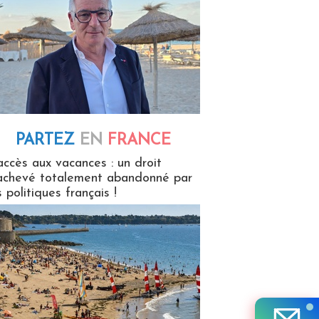
PARTEZ
EN
FRANCE
 en France
accès aux vacances : un droit
achevé totalement abandonné par
s politiques français !