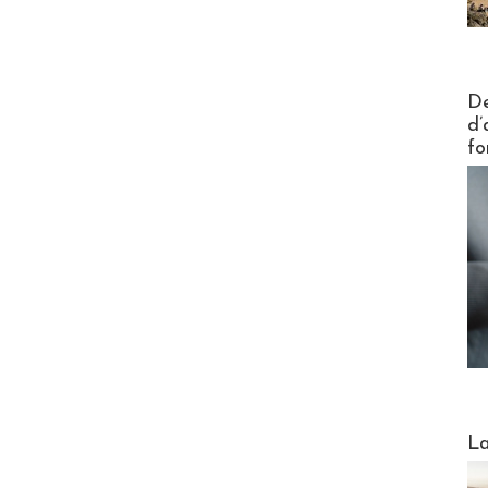
Actus V
De
d’
fo
Webinai
La