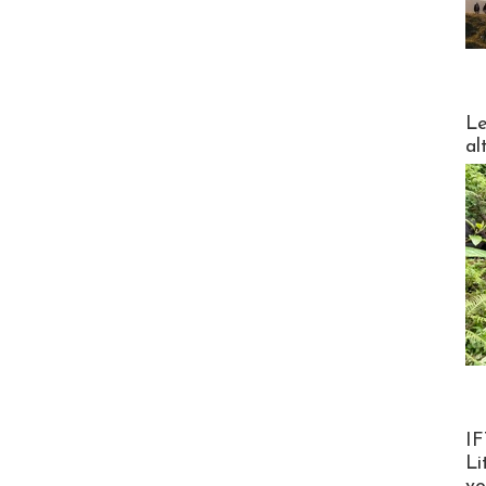
DESTI
Le
al
Product
IF
Li