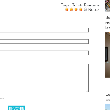
Tags
:
Tahiti Tourisme
Notez
Bo
ré
le
Distribu
Le
res
Ed