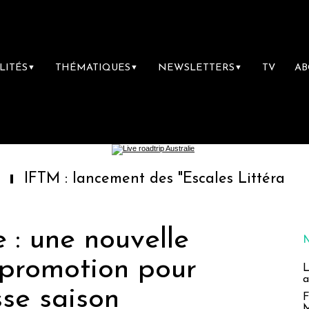
LITÉS
THÉMATIQUES
NEWSLETTERS
TV
A
▼
▼
▼
: lancement des "Escales Littéraires", la pre
e : une nouvelle
promotion pour
L
a
sse saison
F
M