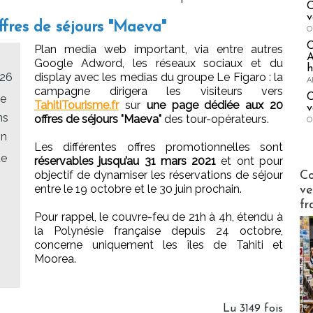
C
v
fres de séjours "Maeva"
O
Plan media web important, via entre autres
A
Google Adword, les réseaux sociaux et du
h
026
display avec les medias du groupe Le Figaro : la
A
campagne dirigera les visiteurs vers
C
le
TahitiTourisme.fr
sur
une page dédiée aux 20
v
ns
offres de séjours "Maeva"
des tour-opérateurs.
O
on
Les différentes offres promotionnelles sont
de
réservables jusqu’au 31 mars 2021
et ont pour
Publi-n
objectif de dynamiser les réservations de séjour
Co
entre le 19 octobre et le 30 juin prochain.
ve
fr
Pour rappel, le couvre-feu de 21h à 4h, étendu à
la Polynésie française depuis 24 octobre,
concerne uniquement les îles de Tahiti et
Moorea.
Lu 3149 fois