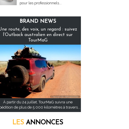
pour les professionnels...
BRAND NEWS
Une route, des voix, un regard : suivez
l’Outback australien en direct sur
TourMaG
À partir du 24 juillet, TourMaG suivra une
pédition de plus de 5 000 kilomètres à travers...
LES
ANNONCES