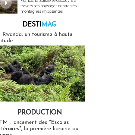
France, la Suisse se découvre à
travers ses paysages contrastés,
montagnes imposantes,...
DESTI
MAG
MAG
 Rwanda, un tourisme à haute
titude
PRODUCTION
ion
TM : lancement des "Escales
ttéraires", la première librairie du