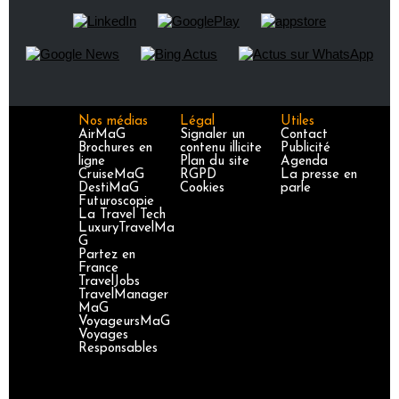
Nos médias
Légal
Utiles
AirMaG
Signaler un
Contact
Brochures en
contenu illicite
Publicité
ligne
Plan du site
Agenda
CruiseMaG
RGPD
La presse en
DestiMaG
Cookies
parle
Futuroscopie
La Travel Tech
LuxuryTravelMa
G
Partez en
France
TravelJobs
TravelManager
MaG
VoyageursMaG
Voyages
Responsables