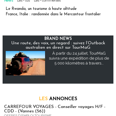
News
Les + lus
Les + commentés
Le Rwanda, un tourisme à haute altitude
France, Italie : randonnée dans le Mercantour frontalier
BRAND NEWS
Une route, des voix, un regard : suivez l’Outback
australien en direct sur TourMaG
À partir du 24 juillet, TourMaG
suivra une expédition de plus de
5 000 kilomètres à travers...
LES
ANNONCES
CARREFOUR VOYAGES - Conseiller voyages H/F -
CDD - (Vannes (56))
OFFRES D'EMPLOI TOURISME