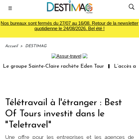
☰
Nos bureaux sont fermés du 27/07 au 16/08. Retour de la newsletter
quotidienne le 24/08/2026. Bel été !
Accueil
>
DESTIMAG
e groupe Sainte-Claire rachète Eden Tour
L’accès aux v
Télétravail à l'étranger : Best
Of Tours investit dans le
"Teletravel"
Une offre pour les entreprises et les agences de