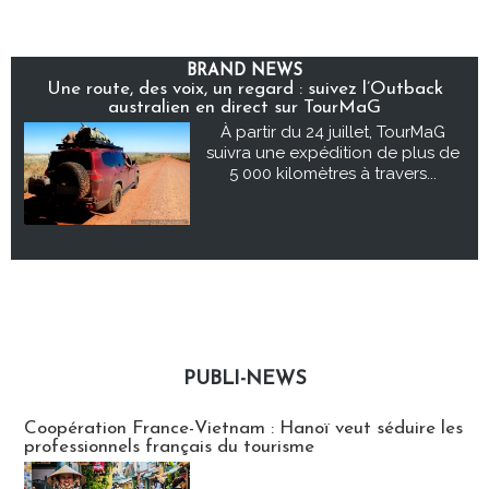
BRAND NEWS
Une route, des voix, un regard : suivez l’Outback
australien en direct sur TourMaG
À partir du 24 juillet, TourMaG
suivra une expédition de plus de
5 000 kilomètres à travers...
PUBLI-NEWS
Publi-news
Coopération France-Vietnam : Hanoï veut séduire les
professionnels français du tourisme