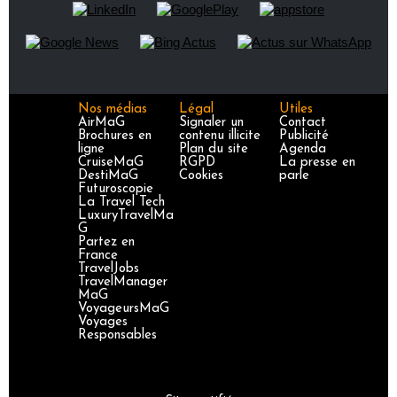
Nos médias
Légal
Utiles
AirMaG
Signaler un
Contact
Brochures en
contenu illicite
Publicité
ligne
Plan du site
Agenda
CruiseMaG
RGPD
La presse en
DestiMaG
Cookies
parle
Futuroscopie
La Travel Tech
LuxuryTravelMa
G
Partez en
France
TravelJobs
TravelManager
MaG
VoyageursMaG
Voyages
Responsables