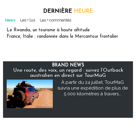
DERNIÈRE
HEURE
News
Les + lus
Les + commentés
Le Rwanda, un tourisme à haute altitude
France, Italie : randonnée dans le Mercantour frontalier
BRAND NEWS
Une route, des voix, un regard : suivez l’Outback
australien en direct sur TourMaG
À partir du 24 juillet, TourMaG
suivra une expédition de plus de
5 000 kilomètres à travers...