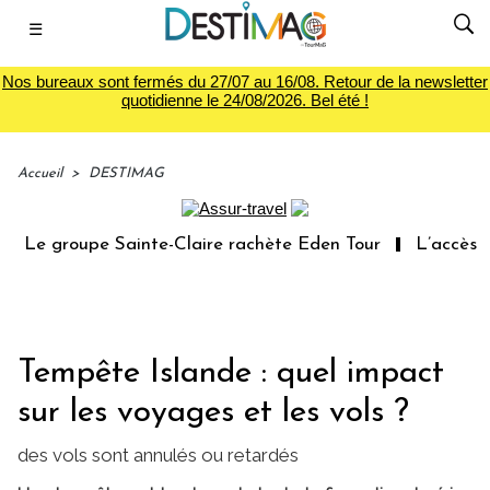
☰
Nos bureaux sont fermés du 27/07 au 16/08. Retour de la newsletter
quotidienne le 24/08/2026. Bel été !
Accueil
>
DESTIMAG
Le groupe Sainte-Claire rachète Eden Tour
L’accès aux
Tempête Islande : quel impact
sur les voyages et les vols ?
des vols sont annulés ou retardés