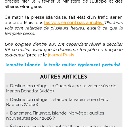
précisé hier, le 5 février le Ministère de l'Europe et des
affaires étrangères.
Ce matin la presse islandaise, fait état d'un trafic aérien
perturbé. Mais tous
les vols ne sont pas annulés.
"Plusieurs
vols sont retardés de plusieurs heures, jusqu'à ce que la
tempête passe.
Une poignée d'entre eux ont cependant réussi à décoller
tôt ce matin, avant que la deuxième tempête ne frappe le
sud-ouest."
précise le
journal Rus.is
Tempête Islande : le trafic routier également perturbé
AUTRES ARTICLES
Destination refuge : la Guadeloupe, la valeur sûre de
Marion Benattar (Vidéo)
Destination refuge : l'Islande, la valeur sûre d'Eric
Baetens (Vidéo)
Danemark, Finlande, Islande, Norvège : quelles
nouveautés pour 2026 ?
Éclipse solaire du 12 août 2026 : un levier touristique