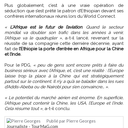
Plus globalement, c’est à une vraie opération de
séduction que s’est prêté le patron d’Ethiopian devant ses
confrères internationaux réunis lors du World Connect.
«
L’Afrique est le futur de l’aviation
. Quand le secteur
mondial va doubler son trafic dans les années à venir,
l’Afrique va le quadrupler »
, a-t-il lancé, revenant sur la
réussite de sa compagnie cette dernière décennie, ayant
fait de
l’Ethiopie la porte d’entrée en Afrique pour la Chine
et l’Inde.
Pour le PDG,
« peu de gens sont encore prêts à faire du
business sérieux avec l’Afrique, et, c’est une réalité : l’Europe
laisse trop la place à la Chine qui est stratégiquement
partout sur le continent. Il n’y a qu’à se balader dans les rues
d’Addis-Abeba ou de Nairobi pour s’en convaincre… »
.
« Le potentiel du marché aérien est énorme. En superficie,
l’Afrique peut contenir la Chine, les USA, l’Europe et l’Inde.
Cela résume tout »
, a-t-il conclu.
Publié par Pierre Georges
Journaliste - TourMaG.com