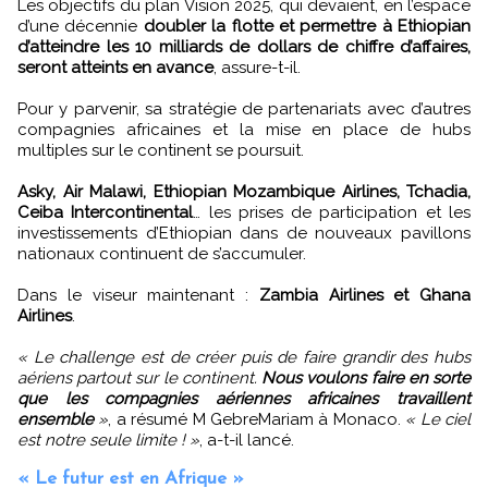
Les objectifs du plan Vision 2025, qui devaient, en l’espace
d’une décennie
doubler la flotte et permettre à Ethiopian
d’atteindre les 10 milliards de dollars de chiffre d’affaires,
seront atteints en avance
, assure-t-il.
Pour y parvenir, sa stratégie de partenariats avec d’autres
compagnies africaines et la mise en place de hubs
multiples sur le continent se poursuit.
Asky, Air Malawi, Ethiopian Mozambique Airlines, Tchadia,
Ceiba Intercontinental
… les prises de participation et les
investissements d’Ethiopian dans de nouveaux pavillons
nationaux continuent de s’accumuler.
Dans le viseur maintenant :
Zambia Airlines et Ghana
Airlines
.
« Le challenge est de créer puis de faire grandir des hubs
aériens partout sur le continent.
Nous voulons faire en sorte
que les compagnies aériennes africaines travaillent
ensemble
»
, a résumé M GebreMariam à Monaco.
« Le ciel
est notre seule limite ! »
, a-t-il lancé.
« Le futur est en Afrique »