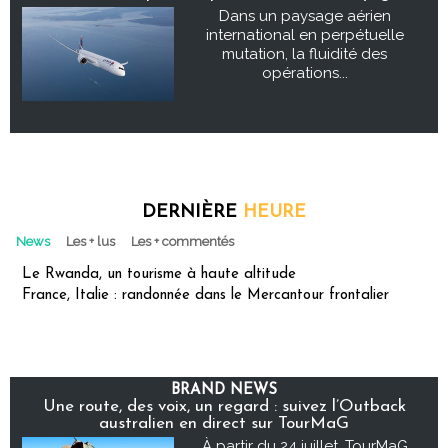
Dans un paysage aérien
international en perpétuelle
mutation, la fluidité des
opérations...
DERNIÈRE
HEURE
News
Les + lus
Les + commentés
Le Rwanda, un tourisme à haute altitude
France, Italie : randonnée dans le Mercantour frontalier
BRAND NEWS
Une route, des voix, un regard : suivez l’Outback
australien en direct sur TourMaG
À partir du 24 juillet, TourMaG