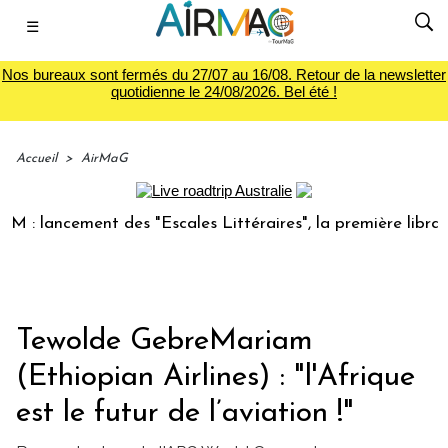
☰
Nos bureaux sont fermés du 27/07 au 16/08. Retour de la newsletter
quotidienne le 24/08/2026. Bel été !
Accueil
>
AirMaG
ancement des "Escales Littéraires", la première librairie du
Tewolde GebreMariam
(Ethiopian Airlines) : "l'Afrique
est le futur de l’aviation !"