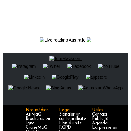
Nos médias
Légal
Utiles
AirMaG
Signaler un
Contact
Brochures en
contenu illicite
Publicité
ligne
Plan du site
Agenda
CruiseMaG
RGPD
La presse en