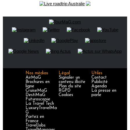
Nos médias
Légal
Utiles
AirMaG
Signaler un
Contact
Brochures en
contenu illicite
Publicité
ligne
Plan du site
Agenda
CruiseMaG
RGPD
La presse en
DestiMaG
Cookies
parle
Futuroscopie
La Travel Tech
LuxuryTravelMa
G
Partez en
France
TravelJobs
TravelManager