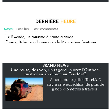
DERNIÈRE
HEURE
News
Les + lus
Les + commentés
Le Rwanda, un tourisme à haute altitude
France, Italie : randonnée dans le Mercantour frontalier
BRAND NEWS
Une route, des voix, un regard : suivez l’Outback
australien en direct sur TourMaG
À partir du 24 juillet, TourMaG
suivra une expédition de plus de
5 000 kilomètres à travers...