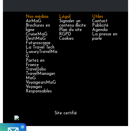
Nos médias
Légal
Utiles
AirMaG
Signaler un
Contact
Brochures en
contenu illicite
Publicité
ligne
Plan du site
Agenda
CruiseMaG
RGPD
La presse en
DestiMaG
Cookies
parle
Futuroscopie
La Travel Tech
LuxuryTravelMa
G
Partez en
France
TravelJobs
TravelManager
MaG
VoyageursMaG
Voyages
Responsables
Site certifié