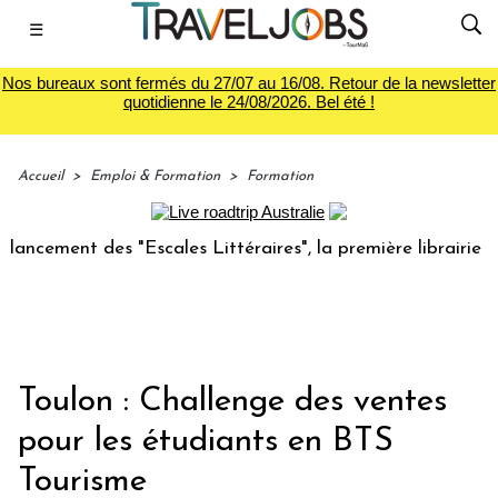
☰
Nos bureaux sont fermés du 27/07 au 16/08. Retour de la newsletter
quotidienne le 24/08/2026. Bel été !
Accueil
>
Emploi & Formation
>
Formation
ement des "Escales Littéraires", la première librairie du v
Toulon : Challenge des ventes
pour les étudiants en BTS
Tourisme