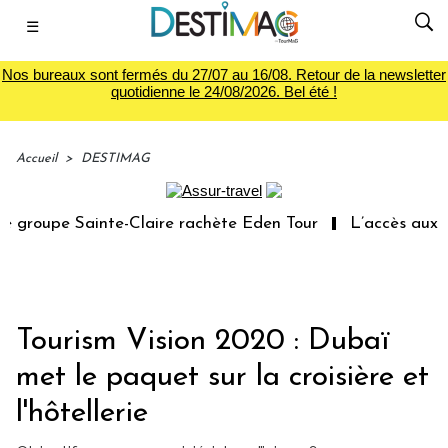
☰
Nos bureaux sont fermés du 27/07 au 16/08. Retour de la newsletter
quotidienne le 24/08/2026. Bel été !
Accueil
>
DESTIMAG
groupe Sainte-Claire rachète Eden Tour
L’accès aux va
Tourism Vision 2020 : Dubaï
met le paquet sur la croisière et
l'hôtellerie