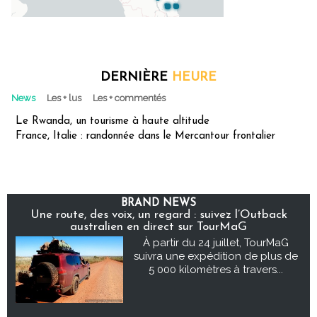
DERNIÈRE
HEURE
News
Les + lus
Les + commentés
Le Rwanda, un tourisme à haute altitude
France, Italie : randonnée dans le Mercantour frontalier
BRAND NEWS
Une route, des voix, un regard : suivez l’Outback
australien en direct sur TourMaG
À partir du 24 juillet, TourMaG
suivra une expédition de plus de
5 000 kilomètres à travers...