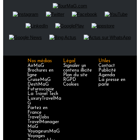
Nos médias
Légal
Utiles
AirMaG
Signaler un
Contact
Brochures en
contenu illicite
Publicité
ligne
Plan du site
Agenda
CruiseMaG
RGPD
La presse en
DestiMaG
Cookies
parle
Futuroscopie
La Travel Tech
LuxuryTravelMa
G
Partez en
France
TravelJobs
TravelManager
MaG
VoyageursMaG
Voyages