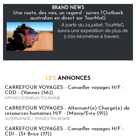
BRAND NEWS
Une route, des voix, un regard : suivez l’Outback
australien en direct sur TourMaG
À partir du 24 juillet, TourMaG
suivra une expédition de plus de
5 000 kilomètres à travers...
LES
ANNONCES
CARREFOUR VOYAGES - Conseiller voyages H/F -
CDD - (Vannes (56))
OFFRES D'EMPLOI TOURISME
CARREFOUR VOYAGES - Alternant(e) Chargé(e) de
ressources humaines H/F - (Massy/Evry (91))
ALTERNANCE / STAGES TOURISME
CARREFOUR VOYAGES - Conseiller voyages H/F -
CDI - (St Brice (77))