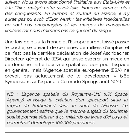
suiveur. Nous avons abandonné l'initiative aux États-Unis et
à la Chine malgré notre savoir-faire. Nous ne sommes plus
des conquérants. En Europe et surtout en France, il n'y
aurait pas pu avoir d'Elon Musk : les initiatives individuelles
ne sont pas encouragées et les marges de manœuvre
limitées car nous n'aimons pas ce qui sort du rang
».
Une fois de plus, la France et l’Europe auront laissé passer
le coche, se privant de centaines de milliers d’emplois et
ce n’est pas la dernière déclaration de Josef Aschbacher,
Directeur général de l’ESA qui laisse espérer un mieux en
ce domaine : « Le tourisme spatial est bon pour l’espace
en général, mais l’Agence spatiale européenne (ESA) ne
prévoit pas actuellement de le développer » (36e
Symposium sur l’espace à Colorado Springs août 2021).
NB : L’agence spatiale du Royaume-Uni (UK Space
Agency) envisage la création d’un spaceport situé la
région du Sutherland dans le nord de l’Écosse. Le
gouvernement estime que le marché anglais du tourisme
spatial pourrait s’élever à 40 milliards de livres d’ici 2030 et
permettrait d’employer 100.000 personnes.