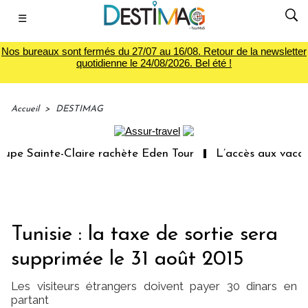
☰
Nos bureaux sont fermés du 27/07 au 16/08. Retour de la newsletter
quotidienne le 24/08/2026. Bel été !
Accueil
>
DESTIMAG
pe Sainte-Claire rachète Eden Tour
L’accès aux vacance
Tunisie : la taxe de sortie sera
supprimée le 31 août 2015
Les visiteurs étrangers doivent payer 30 dinars en
partant