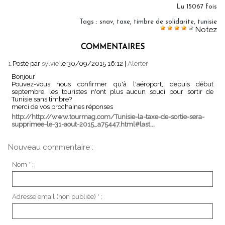
Lu 15067 fois
Tags
:
snav
,
taxe
,
timbre de solidarite
,
tunisie
Notez
COMMENTAIRES
1.
Posté par
sylvie
le 30/09/2015 16:12
|
Alerter
Bonjour
Pouvez-vous nous confirmer qu'à l'aéroport, depuis début
septembre, les touristes n'ont plus aucun souci pour sortir de
Tunisie sans timbre?
merci de vos prochaines réponses
http://http://www.tourmag.com/Tunisie-la-taxe-de-sortie-sera-
supprimee-le-31-aout-2015_a75447.html#last...
Nouveau commentaire :
Nom * :
Adresse email (non publiée) * :