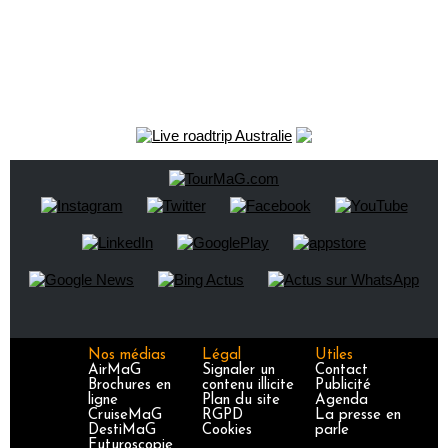
Nos médias
Légal
Utiles
AirMaG
Signaler un
Contact
Brochures en
contenu illicite
Publicité
ligne
Plan du site
Agenda
CruiseMaG
RGPD
La presse en
DestiMaG
Cookies
parle
Futuroscopie