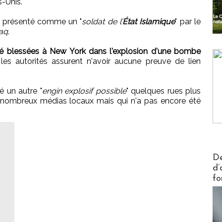
s-Unis.
té présenté comme un "
soldat de l’
État Islamique
" par le
aq
.
é blessées à New York dans l'explosion d'une bombe
, les autorités assurent n'avoir aucune preuve de lien
é un autre "
engin explosif possible
" quelques rues plus
de nombreux médias locaux mais qui n'a pas encore été
Actus V
De
d’
fo