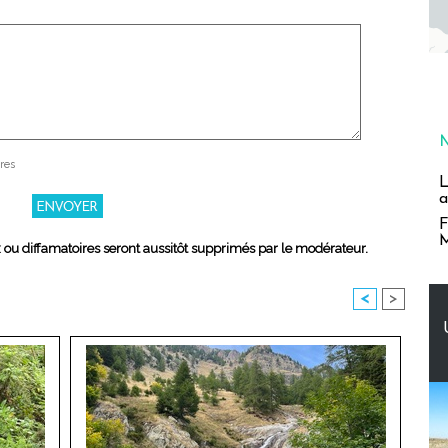
res
L
a
F
M
x ou diffamatoires seront aussitôt supprimés par le modérateur.
<
>