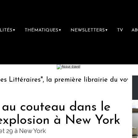
LITÉS
THÉMATIQUES
NEWSLETTERS
TV
A
▼
▼
▼
ttéraires", la première librairie du voyage
 au couteau dans le
explosion à New York
et 29 à New York