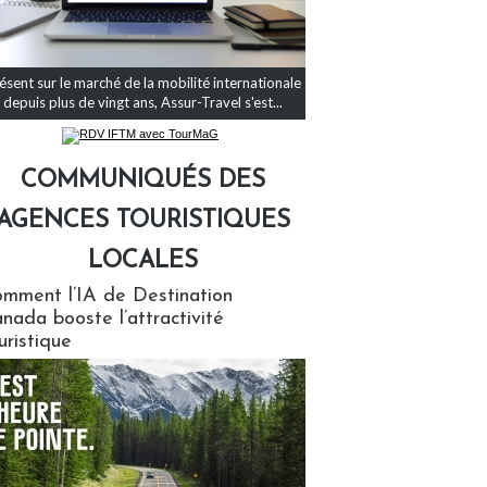
ésent sur le marché de la mobilité internationale
depuis plus de vingt ans, Assur-Travel s'est...
COMMUNIQUÉS DES
AGENCES TOURISTIQUES
LOCALES
qués des agences touristiques locales
mment l’IA de Destination
nada booste l’attractivité
uristique