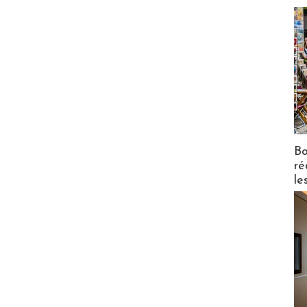
Bo
ré
le