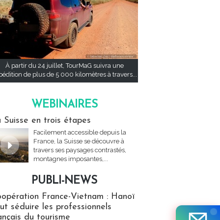
À partir du 24 juillet, TourMaG suivra une
pédition de plus de 5 000 kilomètres à travers...
WEBINAIRES
res
 Suisse en trois étapes
Facilement accessible depuis la
France, la Suisse se découvre à
travers ses paysages contrastés,
montagnes imposantes,...
PUBLI-NEWS
ews
opération France-Vietnam : Hanoï
ut séduire les professionnels
ançais du tourisme