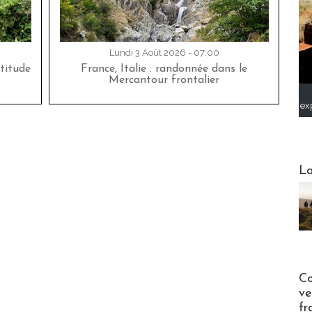
Lundi 3 Août 2026 - 07:00
titude
France, Italie : randonnée dans le
Mercantour frontalier
ex
Webinai
La
Publi-n
Co
ve
fr