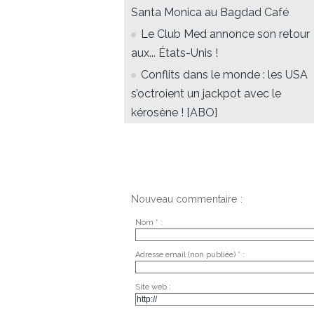
Santa Monica au Bagdad Café
Le Club Med annonce son retour
aux... États-Unis !
Conflits dans le monde : les USA
s’octroient un jackpot avec le
kérosène ! [ABO]
Nouveau commentaire :
Nom * :
Adresse email (non publiée) * :
Site web :