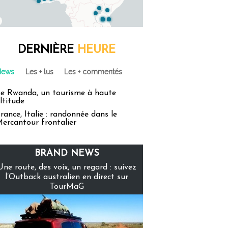
DERNIÈRE
HEURE
News
Les + lus
Les + commentés
e Rwanda, un tourisme à haute
ltitude
rance, Italie : randonnée dans le
ercantour frontalier
BRAND NEWS
Une route, des voix, un regard : suivez
l’Outback australien en direct sur
TourMaG