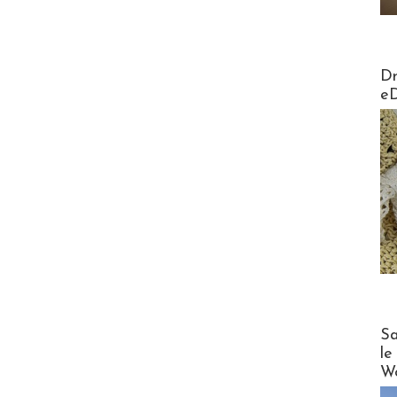
AirMa
Dr
e
Cruise
Sa
le
Wo