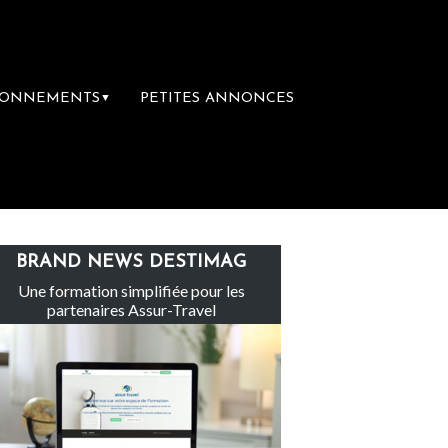
BONNEMENTS
PETITES ANNONCES
▼
Le groupe Sainte-Claire rachète Eden Tour
BRAND NEWS DESTIMAG
Une formation simplifiée pour les
partenaires Assur-Travel