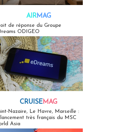
AIR
MAG
G
oit de réponse du Groupe
Dreams ODIGEO
CRUISE
MAG
MaG
int-Nazaire, Le Havre, Marseille :
 lancement très français du MSC
rld Asia