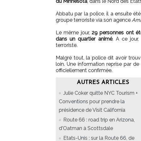
du Minnesota
, dans le Nord des État
Abbatu par la police, il a ensuite é
groupe terroriste via son agence
Am
Le même jour,
29 personnes ont ét
dans un quartier animé
. A ce jour
terroriste.
Malgré tout, la police dit avoir trouv
loin. Une information reprise par 
officiellement confirmée.
AUTRES ARTICLES
Julie Coker quitte NYC Tourism +
Conventions pour prendre la
présidence de Visit California
Route 66 : road trip en Arizona,
d'Oatman à Scottsdale
Etats-Unis : sur la Route 66, de