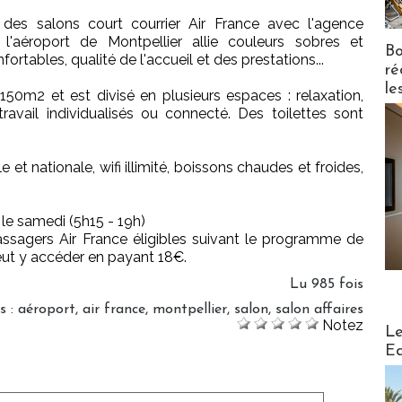
des salons court courrier Air France avec l'agence
l'aéroport de Montpellier allie couleurs sobres et
Bo
ortables, qualité de l'accueil et des prestations...
ré
le
0m2 et est divisé en plusieurs espaces : relaxation,
ravail individualisés ou connecté. Des toilettes sont
et nationale, wifi illimité, boissons chaudes et froides,
 le samedi (5h15 - 19h)
assagers Air France éligibles suivant le programme de
eut y accéder en payant 18€.
Lu 985 fois
s
:
aéroport
,
air france
,
montpellier
,
salon
,
salon affaires
Notez
Distribu
Le
Ed