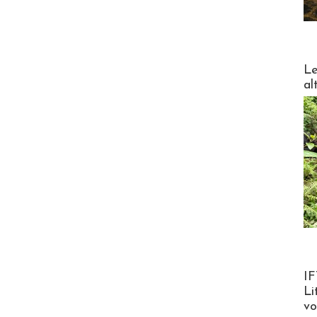
DESTI
Le
al
Product
IF
Li
v