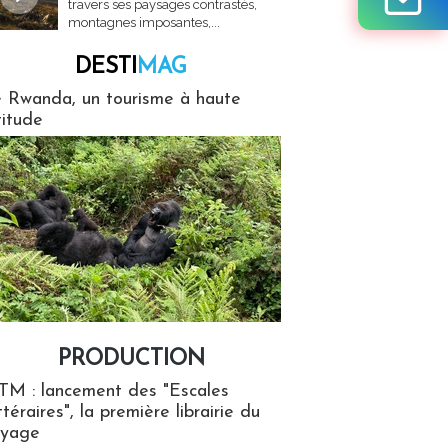
travers ses paysages contrastés,
montagnes imposantes,...
DESTI
MAG
MAG
 Rwanda, un tourisme à haute
titude
PRODUCTION
ion
TM : lancement des "Escales
ttéraires", la première librairie du
oyage