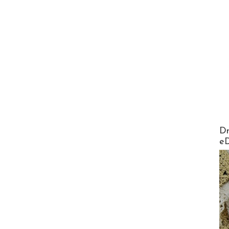
AirMa
Dr
e