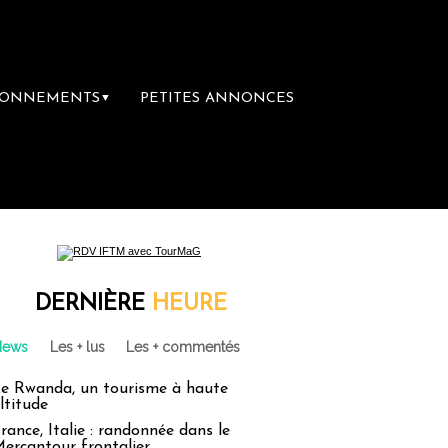
BONNEMENTS
PETITES ANNONCES
▼
mière librairie du voyage
Le groupe Saint
DERNIÈRE
HEURE
News
Les + lus
Les + commentés
e Rwanda, un tourisme à haute
ltitude
rance, Italie : randonnée dans le
ercantour frontalier