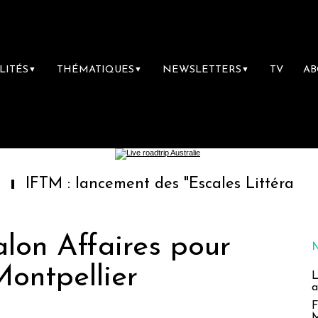
LITÉS
THÉMATIQUES
NEWSLETTERS
TV
A
▼
▼
▼
 : lancement des "Escales Littéraires", la pre
lon Affaires pour
Montpellier
L
a
F
M