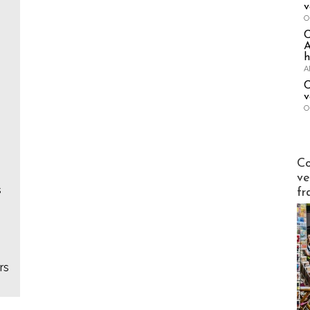
v
O
A
h
A
C
v
O
Publi-n
Co
ve
s
fr
rs