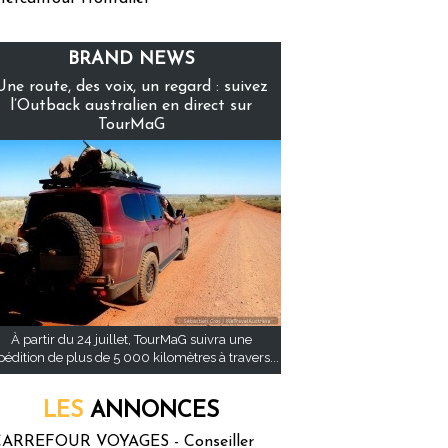
BRAND NEWS
Une route, des voix, un regard : suivez
l’Outback australien en direct sur
TourMaG
À partir du 24 juillet, TourMaG suivra une
pédition de plus de 5 000 kilomètres à travers...
LES
ANNONCES
ARREFOUR VOYAGES - Conseiller