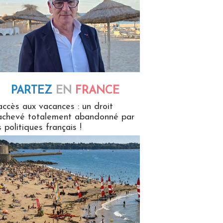
PARTEZ
EN
FRANCE
 en France
accès aux vacances : un droit
achevé totalement abandonné par
s politiques français !