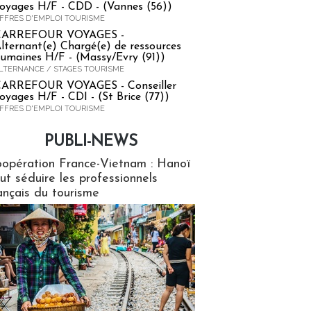
oyages H/F - CDD - (Vannes (56))
FFRES D'EMPLOI TOURISME
CARREFOUR VOYAGES -
lternant(e) Chargé(e) de ressources
umaines H/F - (Massy/Evry (91))
LTERNANCE / STAGES TOURISME
ARREFOUR VOYAGES - Conseiller
oyages H/F - CDI - (St Brice (77))
FFRES D'EMPLOI TOURISME
PUBLI-NEWS
ews
opération France-Vietnam : Hanoï
ut séduire les professionnels
ançais du tourisme