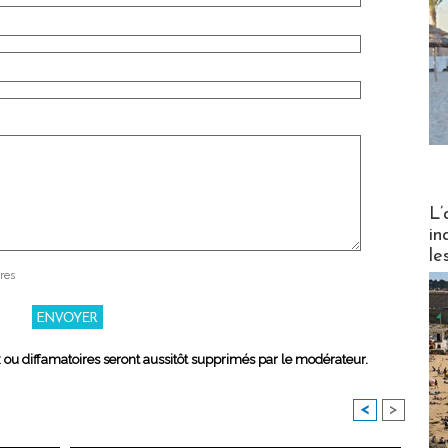
Partez
L’
in
le
res
x ou diffamatoires seront aussitôt supprimés par le modérateur.
<
>