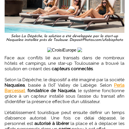
Selon La Dépêche, la solution a été développée par la start-up
Naqualea installée près de Toulouse. DepositPhotos.com/ufabizphoto
Face aux conflits lié aux transats dans de nombreux
hôtels et campings, une star-up Toulousaine a trouvé la
solution en créant des
capteurs connectés
.
Selon la Dépêche, le dispositif a été imaginé par la société
Naqualea
, basée à l’IoT Valley de Labège. Selon
Perla
Barcessat
,
fondatrice de Naquela
, le système fonctionne
grâce à un capteur installé sous l’assise du transat afin
d’identifier la présence effective d’un utilisateur.
L’établissement touristique peut ensuite définir un temps
d’absence autorisé. Une fois ce délai dépassé, le
personnel est
autorisé à libérer
la place et à déplacer les
effets personnels dans un
casier
prévu à cet effet.