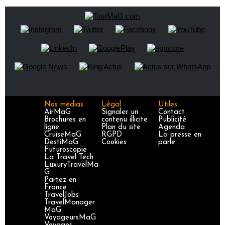
Nos médias
Légal
Utiles
AirMaG
Signaler un
Contact
Brochures en
contenu illicite
Publicité
ligne
Plan du site
Agenda
CruiseMaG
RGPD
La presse en
DestiMaG
Cookies
parle
Futuroscopie
La Travel Tech
LuxuryTravelMa
G
Partez en
France
TravelJobs
TravelManager
MaG
VoyageursMaG