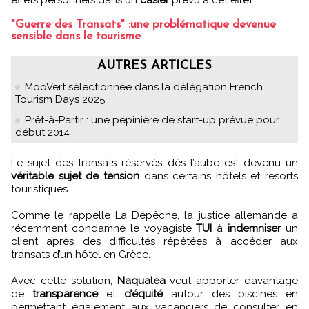
"Guerre des Transats" :une problématique devenue
sensible dans le tourisme
AUTRES ARTICLES
MooVert sélectionnée dans la délégation French
Tourism Days 2025
Prêt-à-Partir : une pépinière de start-up prévue pour
début 2014
Le sujet des transats réservés dès l’aube est devenu un
véritable sujet de tension
dans certains hôtels et resorts
touristiques.
Comme le rappelle La Dépêche, la justice allemande a
récemment condamné le voyagiste
TUI
à
indemniser
un
client après des difficultés répétées à accéder aux
transats d’un hôtel en Grèce.
Avec cette solution,
Naqualea
veut apporter davantage
de
transparence
et
d’équité
autour des piscines en
permettant également aux vacanciers de consulter en