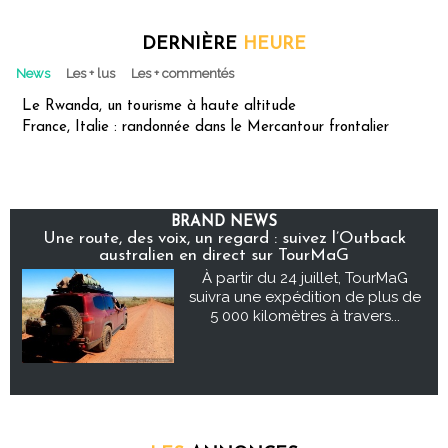
DERNIÈRE
HEURE
News
Les + lus
Les + commentés
Le Rwanda, un tourisme à haute altitude
France, Italie : randonnée dans le Mercantour frontalier
BRAND NEWS
Une route, des voix, un regard : suivez l’Outback
australien en direct sur TourMaG
À partir du 24 juillet, TourMaG
suivra une expédition de plus de
5 000 kilomètres à travers...