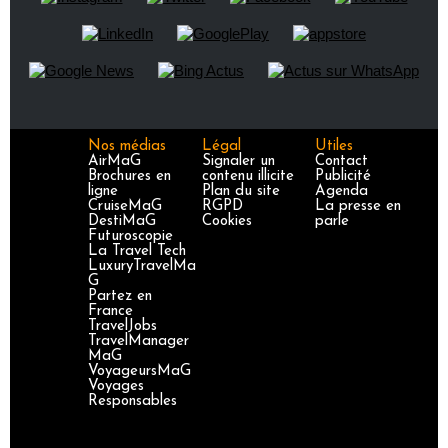
Nos médias
Légal
Utiles
AirMaG
Signaler un
Contact
Brochures en
contenu illicite
Publicité
ligne
Plan du site
Agenda
CruiseMaG
RGPD
La presse en
DestiMaG
Cookies
parle
Futuroscopie
La Travel Tech
LuxuryTravelMa
G
Partez en
France
TravelJobs
TravelManager
MaG
VoyageursMaG
Voyages
Responsables