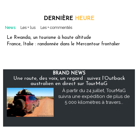
DERNIÈRE
HEURE
News
Les + lus
Les + commentés
Le Rwanda, un tourisme à haute altitude
France, Italie : randonnée dans le Mercantour frontalier
BRAND NEWS
Une route, des voix, un regard : suivez l’Outback
australien en direct sur TourMaG
À partir du 24 juillet, TourMaG
suivra une expédition de plus de
5 000 kilomètres à travers...