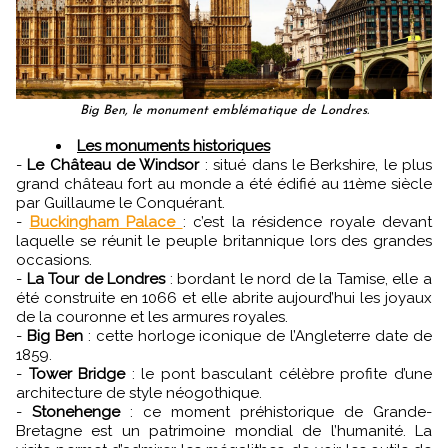
Big Ben, le monument emblématique de Londres.
Les monuments historiques
-
Le Château de Windsor
: situé dans le Berkshire, le plus
grand château fort au monde a été édifié au 11ème siècle
par Guillaume le Conquérant.
-
Buckingham Palace
: c’est la résidence royale devant
laquelle se réunit le peuple britannique lors des grandes
occasions.
-
La Tour de Londres
: bordant le nord de la Tamise, elle a
été construite en 1066 et elle abrite aujourd’hui les joyaux
de la couronne et les armures royales.
-
Big Ben
: cette horloge iconique de l’Angleterre date de
1859.
-
Tower Bridge
: le pont basculant célèbre profite d’une
architecture de style néogothique.
-
Stonehenge
: ce moment préhistorique de Grande-
Bretagne est un patrimoine mondial de l’humanité. La