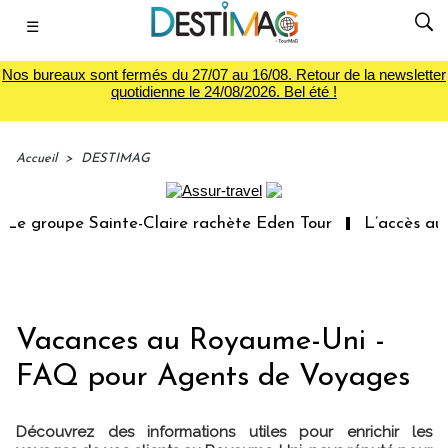
☰
Nos bureaux sont fermés du 27/07 au 16/08. Retour de la newsletter
quotidienne le 24/08/2026. Bel été !
Accueil
>
DESTIMAG
groupe Sainte-Claire rachète Eden Tour
L’accès aux vac
Vacances au Royaume-Uni -
FAQ pour Agents de Voyages
Découvrez des informations utiles pour enrichir les