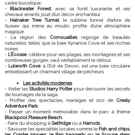
cadre bucolique.
-
Blackwater Forest
, avec sa forêt luxuriante et ses
chevaux errants, jouit d’un décor enchanteur.
-
Halnaker Tree Tunnel
, le sublime tunnel d’arbre de
Sussex qui mène au moulin, profite d’une atmosphère
magique.
- La région des
Cornouailles
regorge de beautés
naturelles, telles que la baie Kynance Cove et ses roches
noires.
-
L'Écosse
, célèbre pour ses plages, ses montagnes et ses
nombreuses gorges, vaut véritablement le détour.
-
Lulworth Cove
, à l’Est de Devon, est une baie circulaire
embellissant un charmant village de pêcheurs.
Les activités modernes
- Visiter les
Studios Harry Potter
pour découvrir les secrets
de tournages de la saga.
- Profiter des spectacles, manèges et zoo de
Crealy
Adventure Park.
- Passer un moment mémorable dans le parc à thème
Blackpool Pleasure Beach.
- Faire du shopping à
Selfridge
ou à
Harrods.
-
Savourer les spécialités locales comme le
Fish and chips,
les Craster kippers, le Pan haggerty ou le Scouse stew.