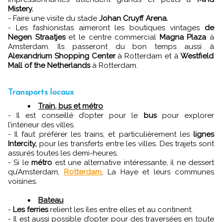
Mistery.
- Faire une visite du stade
Johan Cruyff Arena.
- Les fashionistas aimeront les boutiques vintages
de
Negen Straatjes
et le centre commercial
Magna Plaza
à
Amsterdam. Ils passeront du bon temps aussi à
Alexandrium Shopping Center
à
Rotterdam et à
Westfield
Mall of the Netherlands
à Rotterdam.
Transports locaux
Train, bus et métro
- Il est conseillé d’opter pour le
bus
pour explorer
l’intérieur des villes.
- Il faut préférer les trains, et particulièrement les
lignes
Intercity,
pour les transferts entre les villes. Des trajets sont
assurés toutes les demi-heures.
- Si le
métro
est une alternative intéressante, il ne dessert
qu’Amsterdam,
Rotterdam
, La Haye et leurs communes
voisines.
Bateau
-
Les ferries
relient les îles entre elles et au continent.
- Il est aussi possible d’opter pour des traversées en toute