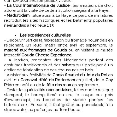
connue pour ses somptueux vitraux.
-
La Cour Internationale de Justice
: les amateurs de droit
adoreront la visite de cette institution siégeant à la Haye.
-
Madurodam
: situé aussi à La Haye, ce parc de miniatures
reproduit les sites historiques et les bâtiments populaires
néerlandais à l'échelle 1:25.
Les expériences culturelles
- Découvrir l’art de la fabrication du fromage hollandais en
rejoignant, un jeudi matin entre avril et septembre, le
marché aux fromages de Gouda
ou en visitant le musée
interactif
Gouda Cheese Experience.
- A Marken, rencontrer des Néerlandais portant des
costumes traditionnels et des
sabots
puis participer à un
atelier de fabrication de ces chaussures en bois.
- Assister aux festivités de
Corso fleuri et du Jour du Roi
en
avril, du
Carnaval d’été de Rotterdam
en juillet, de la
Gay
Pride
en août ou de la
fête des roux
en septembre.
- Tester les
spécialités néerlandaises
, telles que le rustique
stamppot, le hareng fumé ou cru, la soupe aux pois
(l’erwtensoep), les boulettes de viande panées (les
bitterballen)... En sucré, il faut goûter au pannekoek, à la
stroopwafel, au poffertjes, au Tom Pouce...