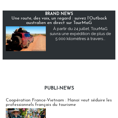
BRAND NEWS
Une route, des voix, un regard : suivez l’Outback
australien en direct sur TourMaG
À partir du 24 juillet, TourMaG
suivra une expédition de plus de
5 000 kilomètres à travers...
PUBLI-NEWS
Publi-news
Coopération France-Vietnam : Hanoï veut séduire les
professionnels français du tourisme