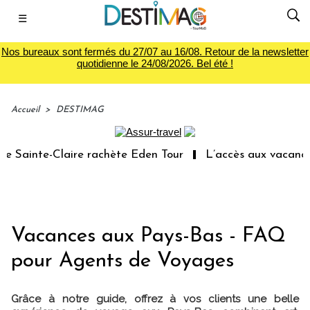
☰
Nos bureaux sont fermés du 27/07 au 16/08. Retour de la newsletter
quotidienne le 24/08/2026. Bel été !
Accueil
>
DESTIMAG
nte-Claire rachète Eden Tour
L’accès aux vacances : un
Vacances aux Pays-Bas - FAQ
pour Agents de Voyages
Grâce à notre guide, offrez à vos clients une belle