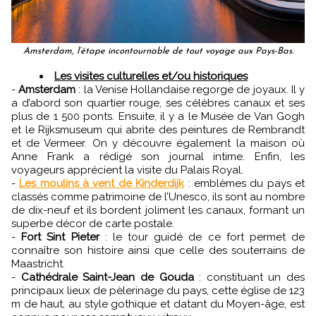
Amsterdam, l’étape incontournable de tout voyage aux Pays-Bas.
Les visites culturelles et/ou historiques
-
Amsterdam
: la Venise Hollandaise regorge de joyaux. Il y
a d’abord son quartier rouge, ses célèbres canaux et ses
plus de 1 500 ponts. Ensuite, il y a le Musée de Van Gogh
et le Rijksmuseum qui abrite des peintures de Rembrandt
et de Vermeer. On y découvre également la maison où
Anne Frank a rédigé son journal intime. Enfin, les
voyageurs apprécient la visite du Palais Royal.
-
Les moulins à vent de Kinderdijk
: emblèmes du pays et
classés comme patrimoine de l’Unesco, ils sont au nombre
de dix-neuf et ils bordent joliment les canaux, formant un
superbe décor de carte postale.
-
Fort Sint Pieter
: le tour guidé de ce fort permet de
connaître son histoire ainsi que celle des souterrains de
Maastricht.
-
Cathédrale Saint-Jean de Gouda
: constituant un des
principaux lieux de pèlerinage du pays, cette église de 123
m de haut, au style gothique et datant du Moyen-âge, est