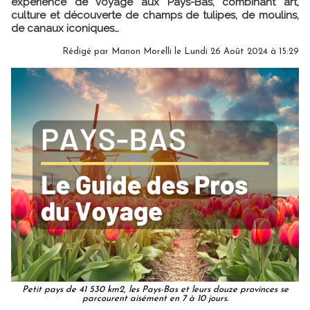
expérience de voyage aux Pays-Bas, combinant art,
culture et découverte de champs de tulipes, de moulins,
de canaux iconiques…
Rédigé par
Manon Morelli
le Lundi 26 Août 2024 à 15:29
Petit pays de 41 530 km2, les Pays-Bas et leurs douze provinces se
parcourent aisément en 7 à 10 jours.