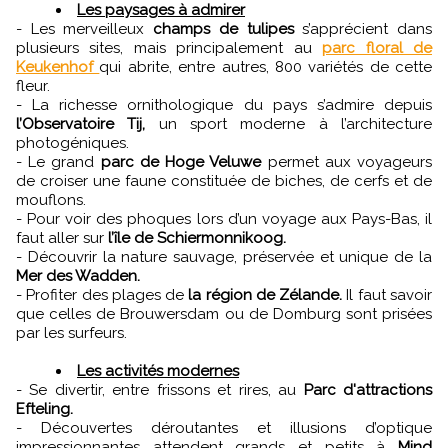
Les paysages à admirer
- Les merveilleux
champs de tulipes
s’apprécient dans
plusieurs sites, mais principalement au
parc floral de
Keukenhof
qui abrite, entre autres, 800 variétés de cette
fleur.
- La richesse ornithologique du pays s’admire depuis
l’Observatoire Tij,
un sport moderne à l’architecture
photogéniques.
- Le grand
parc de Hoge Veluwe
permet aux voyageurs
de croiser une faune constituée de biches, de cerfs et de
mouflons.
- Pour voir des phoques lors d’un voyage aux Pays-Bas, il
faut aller sur
l’île de Schiermonnikoog.
- Découvrir la nature sauvage, préservée et unique de la
Mer des Wadden.
- Profiter des plages de
la région de Zélande.
Il faut savoir
que celles de Brouwersdam ou de Domburg sont prisées
par les surfeurs.
Les activités modernes
- Se divertir, entre frissons et rires, au
Parc d'attractions
Efteling.
- Découvertes déroutantes et illusions d’optique
impressionnantes attendent grands et petits à
Mind