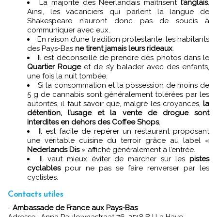
La majorité des Néerlandais maîtrisent
l’anglais
.
Ainsi, les vacanciers qui parlent la langue de
Shakespeare n’auront donc pas de soucis à
communiquer avec eux.
En raison d’une tradition protestante, les habitants
des Pays-Bas
ne tirent jamais leurs rideaux
.
Il est déconseillé de prendre des photos dans le
Quartier Rouge
et de s’y balader avec des enfants,
une fois la nuit tombée.
Si la consommation et la possession de moins de
5 g de cannabis sont généralement tolérées par les
autorités, il faut savoir que, malgré les croyances,
la
détention, l’usage et la vente de drogue sont
interdites en dehors des Coffee Shops
.
Il est facile de repérer un restaurant proposant
une véritable cuisine du terroir grâce au label «
Nederlands Dis
» affiché généralement à l’entrée.
Il vaut mieux éviter de marcher sur les
pistes
cyclables
pour ne pas se faire renverser par les
cyclistes.
Contacts utiles
-
Ambassade de France aux Pays-Bas
Adresse : Anna Paulownastraat 76, 2518 BJ La Haye.