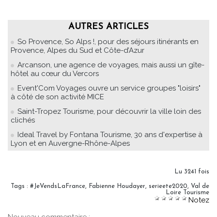
AUTRES ARTICLES
So Provence, So Alps !, pour des séjours itinérants en
Provence, Alpes du Sud et Côte-d’Azur
Arcanson, une agence de voyages, mais aussi un gîte-
hôtel au cœur du Vercors
Event'Com Voyages ouvre un service groupes "loisirs"
à côté de son activité MICE
Saint-Tropez Tourisme, pour découvrir la ville loin des
clichés
Ideal Travel by Fontana Tourisme, 30 ans d'expertise à
Lyon et en Auvergne-Rhône-Alpes
Lu 3241 fois
Tags
:
#JeVendsLaFrance
,
Fabienne Houdayer
,
serieete2020
,
Val de
Loire Tourisme
Notez