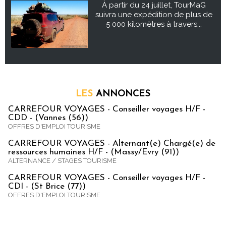
À partir du 24 juillet, TourMaG
suivra une expédition de plus de
5 000 kilomètres à travers...
LES
ANNONCES
CARREFOUR VOYAGES - Conseiller voyages H/F -
CDD - (Vannes (56))
OFFRES D'EMPLOI TOURISME
CARREFOUR VOYAGES - Alternant(e) Chargé(e) de
ressources humaines H/F - (Massy/Evry (91))
ALTERNANCE / STAGES TOURISME
CARREFOUR VOYAGES - Conseiller voyages H/F -
CDI - (St Brice (77))
OFFRES D'EMPLOI TOURISME