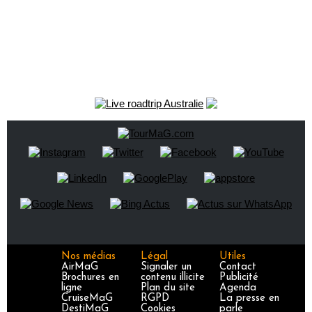
Nos médias
Légal
Utiles
AirMaG
Signaler un
Contact
Brochures en
contenu illicite
Publicité
ligne
Plan du site
Agenda
CruiseMaG
RGPD
La presse en
DestiMaG
Cookies
parle