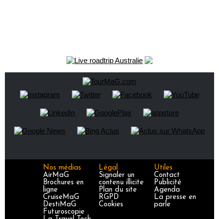
Nos médias
Légal
Utiles
AirMaG
Signaler un
Contact
Brochures en
contenu illicite
Publicité
ligne
Plan du site
Agenda
CruiseMaG
RGPD
La presse en
DestiMaG
Cookies
parle
Futuroscopie