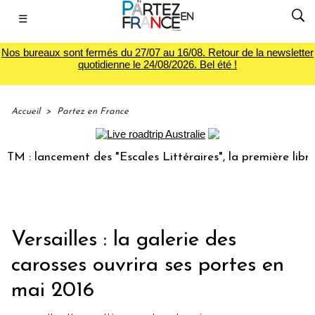
☰
Nos bureaux sont fermés du 27/07 au 16/08. Retour de la newsletter
quotidienne le 24/08/2026. Bel été !
Accueil
>
Partez en France
: lancement des "Escales Littéraires", la première librairie
Versailles : la galerie des
carosses ouvrira ses portes en
mai 2016