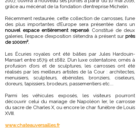
2007, ouvrira à nouveau ses portes à partir du 10 mai 2016,
grâce au mécénat de la fondation d’entreprise Michelin.
Récemment restaurée, cette collection de carrosses, l’une
des plus importantes d’Europe sera présentée dans un
nouvel espace entièrement repensé
. Constitué de deux
galeries, l’espace d’exposition s’étendra à présent sur
près
de 1000m².
Les Écuries royales ont été bâties par Jules Hardouin-
Mansart entre 1679 et 1682. D’un luxe ostentatoire, ornés à
profusion d’ors et de sculptures, les carrosses ont été
réalisés par les meilleurs artistes de la Cour : architectes,
menuisiers, sculpteurs, ébénistes, bronziers, ciseleurs,
doreurs, tapissiers, brodeurs, passementiers etc....
Parmi les véhicules exposés, les visiteurs pourront
découvrir celui du mariage de Napoléon Ier, le carrosse
du sacre de Charles X, ou encore le char funèbre de Louis
XVIII.
www.chateauversailles.fr