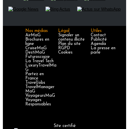
Nos médias
Légal
Utiles
AirMaG
Signaler un
Contact
Brochures en
contenu illicite
Publicité
ligne
Plan du site
Agenda
CruiseMaG
RGPD
La presse en
DestiMaG
Cookies
parle
Futuroscopie
La Travel Tech
LuxuryTravelMa
G
Partez en
France
TravelJobs
TravelManager
MaG
VoyageursMaG
Voyages
Responsables
Site certifié