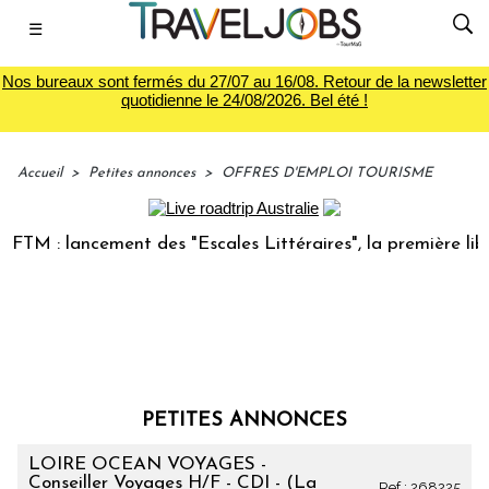
☰
Nos bureaux sont fermés du 27/07 au 16/08. Retour de la newsletter
quotidienne le 24/08/2026. Bel été !
Accueil
>
Petites annonces
>
OFFRES D'EMPLOI TOURISME
 : lancement des "Escales Littéraires", la première librairi
PETITES ANNONCES
LOIRE OCEAN VOYAGES -
Conseiller Voyages H/F - CDI - (La
Ref : 268225