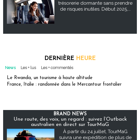
trésorerie dormante sans prendre
de risques inutiles. Début 2025,...
DERNIÈRE
HEURE
News
Les + lus
Les + commentés
Le Rwanda, un tourisme à haute altitude
France, Italie : randonnée dans le Mercantour frontalier
BRAND NEWS
Une route, des voix, un regard : suivez l’Outback
australien en direct sur TourMaG
À partir du 24 juillet, TourMaG
suivra une expédition de plus de