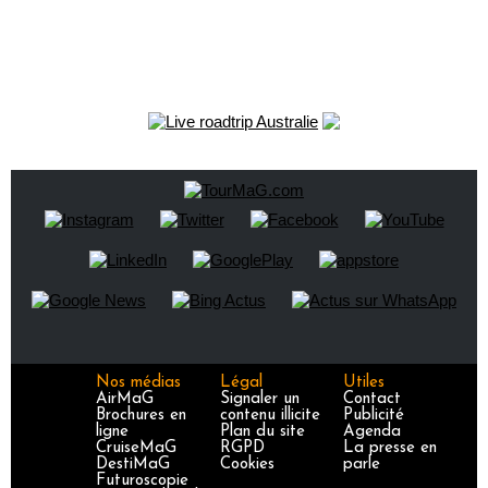
Nos médias
Légal
Utiles
AirMaG
Signaler un
Contact
Brochures en
contenu illicite
Publicité
ligne
Plan du site
Agenda
CruiseMaG
RGPD
La presse en
DestiMaG
Cookies
parle
Futuroscopie