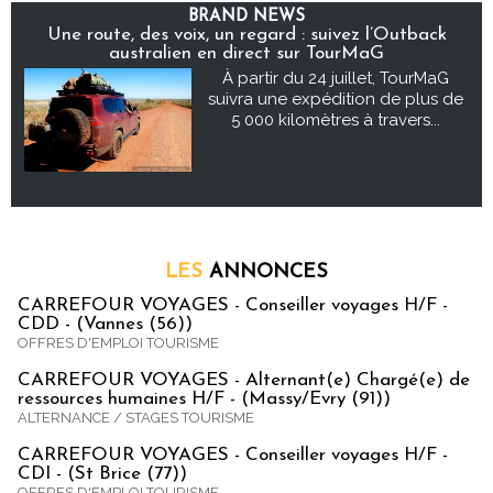
BRAND NEWS
Une route, des voix, un regard : suivez l’Outback
australien en direct sur TourMaG
À partir du 24 juillet, TourMaG
suivra une expédition de plus de
5 000 kilomètres à travers...
LES
ANNONCES
CARREFOUR VOYAGES - Conseiller voyages H/F -
CDD - (Vannes (56))
OFFRES D'EMPLOI TOURISME
CARREFOUR VOYAGES - Alternant(e) Chargé(e) de
ressources humaines H/F - (Massy/Evry (91))
ALTERNANCE / STAGES TOURISME
CARREFOUR VOYAGES - Conseiller voyages H/F -
CDI - (St Brice (77))
OFFRES D'EMPLOI TOURISME