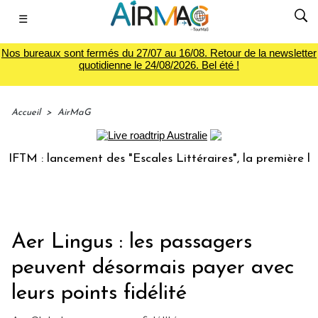
☰
Nos bureaux sont fermés du 27/07 au 16/08. Retour de la newsletter
quotidienne le 24/08/2026. Bel été !
Accueil
>
AirMaG
FTM : lancement des "Escales Littéraires", la première libra
Aer Lingus : les passagers
peuvent désormais payer avec
leurs points fidélité