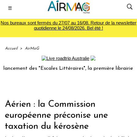
☰
Nos bureaux sont fermés du 27/07 au 16/08. Retour de la newsletter
quotidienne le 24/08/2026. Bel été !
Accueil
>
AirMaG
ement des "Escales Littéraires", la première librairie du vo
Aérien : la Commission
européenne préconise une
taxation du kérosène