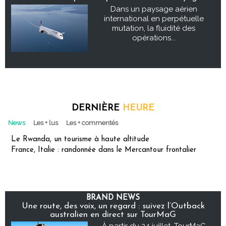
Dans un paysage aérien
international en perpétuelle
mutation, la fluidité des
opérations...
DERNIÈRE
HEURE
News
Les + lus
Les + commentés
Le Rwanda, un tourisme à haute altitude
France, Italie : randonnée dans le Mercantour frontalier
BRAND NEWS
Une route, des voix, un regard : suivez l’Outback
australien en direct sur TourMaG
À partir du 24 juillet, TourMaG