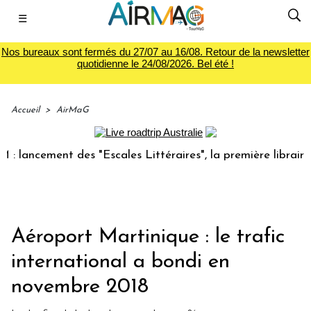
☰
Nos bureaux sont fermés du 27/07 au 16/08. Retour de la newsletter
quotidienne le 24/08/2026. Bel été !
Accueil
>
AirMaG
ncement des "Escales Littéraires", la première librairie du
Aéroport Martinique : le trafic
international a bondi en
novembre 2018