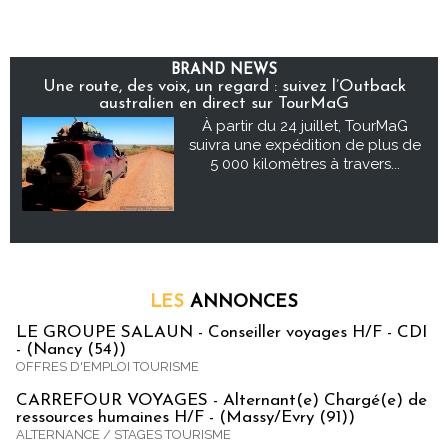
BRAND NEWS
Une route, des voix, un regard : suivez l’Outback
australien en direct sur TourMaG
À partir du 24 juillet, TourMaG
suivra une expédition de plus de
5 000 kilomètres à travers...
LES
ANNONCES
LE GROUPE SALAUN - Conseiller voyages H/F - CDI
- (Nancy (54))
OFFRES D'EMPLOI TOURISME
CARREFOUR VOYAGES - Alternant(e) Chargé(e) de
ressources humaines H/F - (Massy/Evry (91))
ALTERNANCE / STAGES TOURISME