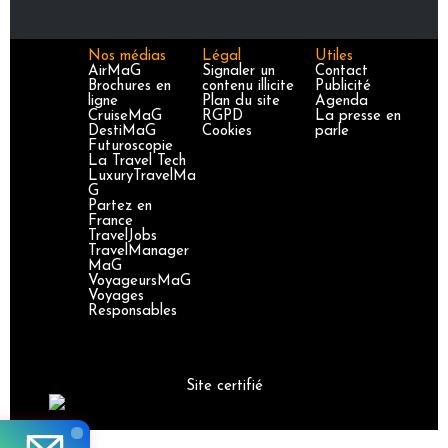
Nos médias
Légal
Utiles
AirMaG
Signaler un
Contact
Brochures en
contenu illicite
Publicité
ligne
Plan du site
Agenda
CruiseMaG
RGPD
La presse en
DestiMaG
Cookies
parle
Futuroscopie
La Travel Tech
LuxuryTravelMa
G
Partez en
France
TravelJobs
TravelManager
MaG
VoyageursMaG
Voyages
Responsables
Site certifié