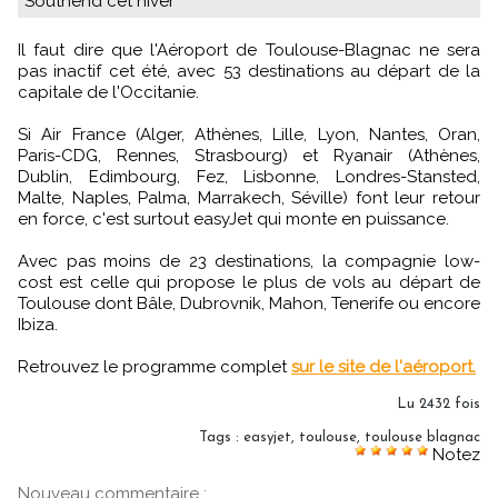
Southend cet hiver
Il faut dire que l'Aéroport de Toulouse-Blagnac ne sera
pas inactif cet été, avec 53 destinations au départ de la
capitale de l'Occitanie.
Si Air France (Alger, Athènes, Lille, Lyon, Nantes, Oran,
Paris-CDG, Rennes, Strasbourg) et Ryanair (Athènes,
Dublin, Edimbourg, Fez, Lisbonne, Londres-Stansted,
Malte, Naples, Palma, Marrakech, Séville) font leur retour
en force, c'est surtout easyJet qui monte en puissance.
Avec pas moins de 23 destinations, la compagnie low-
cost est celle qui propose le plus de vols au départ de
Toulouse dont Bâle, Dubrovnik, Mahon, Tenerife ou encore
Ibiza.
Retrouvez le programme complet
sur le site de l'aéroport.
Lu 2432 fois
Tags
:
easyjet
,
toulouse
,
toulouse blagnac
Notez
Nouveau commentaire :