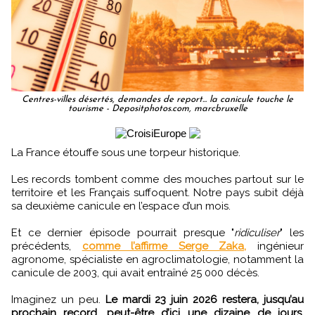
Centres-villes désertés, demandes de report... la canicule touche le
tourisme - Depositphotos.com, marcbruxelle
La France étouffe sous une torpeur historique.
Les records tombent comme des mouches partout sur le
territoire et les Français suffoquent. Notre pays subit déjà
sa deuxième canicule en l’espace d’un mois.
Et ce dernier épisode pourrait presque "
ridiculiser
" les
précédents,
comme l’affirme Serge Zaka,
ingénieur
agronome, spécialiste en agroclimatologie, notamment la
canicule de 2003, qui avait entraîné 25 000 décès.
Imaginez un peu.
Le mardi 23 juin 2026 restera, jusqu’au
prochain record, peut-être d’ici une dizaine de jours,