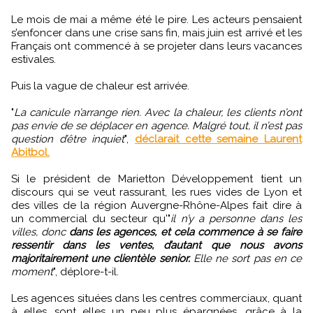
Le mois de mai a même été le pire. Les acteurs pensaient
s’enfoncer dans une crise sans fin, mais juin est arrivé et les
Français ont commencé à se projeter dans leurs vacances
estivales.
Puis la vague de chaleur est arrivée.
"
La canicule n’arrange rien. Avec la chaleur, les clients n’ont
pas envie de se déplacer en agence. Malgré tout, il n’est pas
question d’être inquiet
",
déclarait cette semaine Laurent
Abitbol.
Si le président de Marietton Développement tient un
discours qui se veut rassurant, les rues vides de Lyon et
des villes de la région Auvergne-Rhône-Alpes fait dire à
un commercial du secteur qu'"
il n’y a personne dans les
villes, donc
dans les agences, et cela commence à se faire
ressentir dans les ventes, d’autant que nous avons
majoritairement une clientèle senior.
Elle ne sort pas en ce
moment
", déplore-t-il.
Les agences situées dans les centres commerciaux, quant
à elles, sont elles un peu plus épargnées, grâce à la