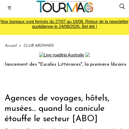
☰
Nos bureaux sont fermés du 27/07 au 16/08. Retour de la newsletter
quotidienne le 24/08/2026. Bel été !
Accueil
>
CLUB ABONNES
 des "Escales Littéraires", la première librairie du voyage
Agences de voyages, hôtels,
musées... quand la canicule
étouffe le secteur [ABO]