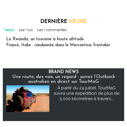
DERNIÈRE
HEURE
News
Les + lus
Les + commentés
Le Rwanda, un tourisme à haute altitude
France, Italie : randonnée dans le Mercantour frontalier
BRAND NEWS
Une route, des voix, un regard : suivez l’Outback
australien en direct sur TourMaG
À partir du 24 juillet, TourMaG
suivra une expédition de plus de
5 000 kilomètres à travers...