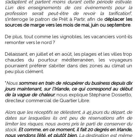
s’adaptent et partent moins durant cette période estivale.
L’un des enseignements de ces événements pour la
profession serait peut-être de revoir la tarification
",
s'interroge le patron de Prêt à Partir, afin de
déplacer les
sources de marge vers les mois de mai, juin ou septembre
.
De plus, tout comme les vignobles, les vacanciers vont-ils
remonter vers le nord ?
Délaissant, en juillet et en août, les plages et les villes trop
chaudes du pourtour méditerranéen, les voyageurs
pourraient préférer s’abriter dans des zones au climat un
peu plus clément.
"
Nous
sommes en train de récupérer du business depuis dix
jours maintenant, sur l'Irlande, ce qui correspond au début
de la vague de chaleur
, nous explique Stéphane Dossetto,
directeur commercial de Quartier Libre.
Alors que les réceptifs se délestent, à 45 jours du départ, de
dates sur lesquelles ils ont peu de réservations afin de
limiter les risques, nous avons pris le parti de conserver du
stock.
Et comme, en ce moment, il fait 20 degrés en Irlande,
nous vendons l’été, et plutôt bien.
La destination est même