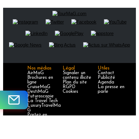
Nos médias
Légal
Utiles
AirMaG
Signaler un
Contact
Brochures en
contenu illicite
Publicité
ligne
Plan du site
Agenda
CruiseMaG
RGPD
La presse en
DestiMaG
Cookies
parle
Futuroscopie
La Travel Tech
LuxuryTravelMa
G
Partez en
France
TravelJobs
TravelManager
MaG
VoyageursMaG