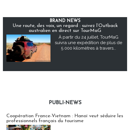
BRAND NEWS
Une route, des voix, un regard : suivez l’Outback
australien en direct sur TourMaG
À partir du 24 juillet, TourMaG
suivra une expédition de plus de
5 000 kilomètres à travers...
PUBLI-NEWS
Publi-news
Coopération France-Vietnam : Hanoï veut séduire les
professionnels français du tourisme