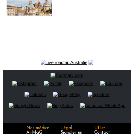
Nos médias
Légal
Utiles
AirMaG
Signaler un
Contact