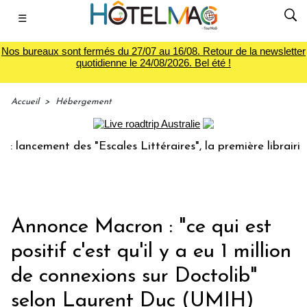
☰
Nos bureaux sont fermés du 27/07 au 16/08. Retour de la newsletter
quotidienne le 24/08/2026. Bel été !
Accueil
>
Hébergement
ncement des "Escales Littéraires", la première librairie du 
Annonce Macron : "ce qui est
positif c'est qu'il y a eu 1 million
de connexions sur Doctolib"
selon Laurent Duc (UMIH)