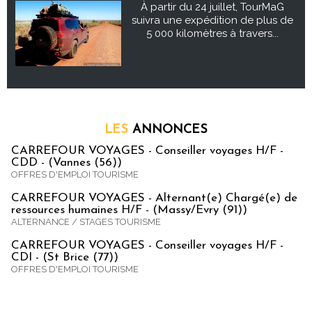
À partir du 24 juillet, TourMaG
suivra une expédition de plus de
5 000 kilomètres à travers...
LES
ANNONCES
CARREFOUR VOYAGES - Conseiller voyages H/F -
CDD - (Vannes (56))
OFFRES D'EMPLOI TOURISME
CARREFOUR VOYAGES - Alternant(e) Chargé(e) de
ressources humaines H/F - (Massy/Evry (91))
ALTERNANCE / STAGES TOURISME
CARREFOUR VOYAGES - Conseiller voyages H/F -
CDI - (St Brice (77))
OFFRES D'EMPLOI TOURISME