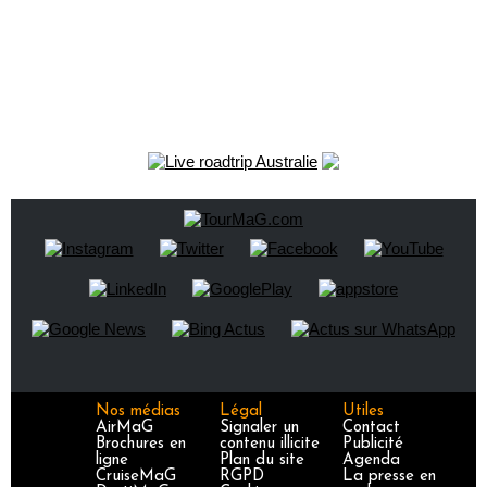
Nos médias
Légal
Utiles
AirMaG
Signaler un
Contact
Brochures en
contenu illicite
Publicité
ligne
Plan du site
Agenda
CruiseMaG
RGPD
La presse en