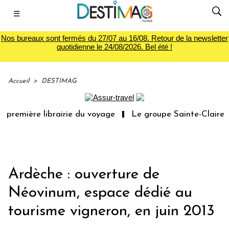
☰
Nos bureaux sont fermés du 27/07 au 16/08. Retour de la newsletter
quotidienne le 24/08/2026. Bel été !
Accueil
>
DESTIMAG
 première librairie du voyage
Le groupe Sainte-Claire r
Ardèche : ouverture de
Néovinum, espace dédié au
tourisme vigneron, en juin 2013