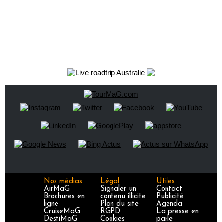
Nos médias
Légal
Utiles
AirMaG
Signaler un
Contact
Brochures en
contenu illicite
Publicité
ligne
Plan du site
Agenda
CruiseMaG
RGPD
La presse en
DestiMaG
Cookies
parle