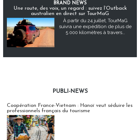
BRAND NEWS
Une route, des voix, un regard : suivez l’Outback
australien en direct sur TourMaG
À partir du 24 juillet, TourMaG
suivra une expédition de plus de
5 000 kilomètres à travers...
PUBLI-NEWS
Publi-news
Coopération France-Vietnam : Hanoï veut séduire les
professionnels français du tourisme