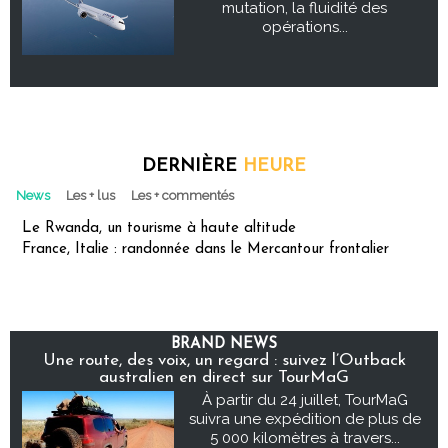
mutation, la fluidité des
opérations...
DERNIÈRE
HEURE
News
Les + lus
Les + commentés
Le Rwanda, un tourisme à haute altitude
France, Italie : randonnée dans le Mercantour frontalier
BRAND NEWS
Une route, des voix, un regard : suivez l’Outback
australien en direct sur TourMaG
À partir du 24 juillet, TourMaG
suivra une expédition de plus de
5 000 kilomètres à travers...