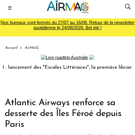
☰
Nos bureaux sont fermés du 27/07 au 16/08. Retour de la newsletter
quotidienne le 24/08/2026. Bel été !
Accueil
>
AirMaG
cement des "Escales Littéraires", la première librairie du v
Atlantic Airways renforce sa
desserte des Îles Féroé depuis
Paris