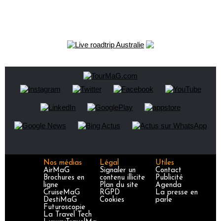
Nos médias
Légal
Utiles
AirMaG
Signaler un
Contact
Brochures en
contenu illicite
Publicité
ligne
Plan du site
Agenda
CruiseMaG
RGPD
La presse en
DestiMaG
Cookies
parle
Futuroscopie
La Travel Tech