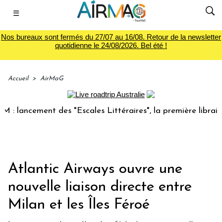
☰
Nos bureaux sont fermés du 27/07 au 16/08. Retour de la newsletter
quotidienne le 24/08/2026. Bel été !
Accueil
>
AirMaG
lancement des "Escales Littéraires", la première librairie d
Atlantic Airways ouvre une
nouvelle liaison directe entre
Milan et les Îles Féroé