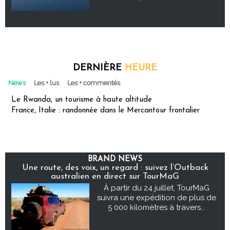
DERNIÈRE
HEURE
News
Les + lus
Les + commentés
Le Rwanda, un tourisme à haute altitude
France, Italie : randonnée dans le Mercantour frontalier
BRAND NEWS
Une route, des voix, un regard : suivez l’Outback
australien en direct sur TourMaG
À partir du 24 juillet, TourMaG
suivra une expédition de plus de
5 000 kilomètres à travers...