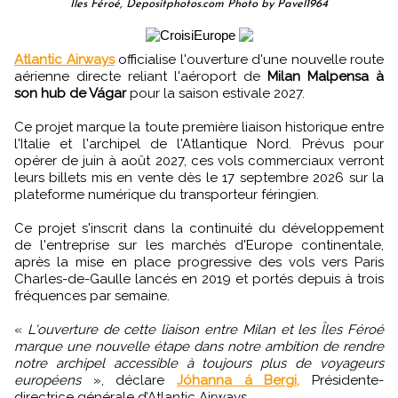
Îles Féroé, Depositphotos.com Photo by Pavel1964
Atlantic Airways
officialise l'ouverture d'une nouvelle route
aérienne directe reliant l'aéroport de
Milan Malpensa à
son hub de Vágar
pour la saison estivale 2027.
Ce projet marque la toute première liaison historique entre
l'Italie et l'archipel de l'Atlantique Nord. Prévus pour
opérer de juin à août 2027, ces vols commerciaux verront
leurs billets mis en vente dès le 17 septembre 2026 sur la
plateforme numérique du transporteur féringien.
Ce projet s'inscrit dans la continuité du développement
de l'entreprise sur les marchés d'Europe continentale,
après la mise en place progressive des vols vers Paris
Charles-de-Gaulle lancés en 2019 et portés depuis à trois
fréquences par semaine.
«
L'ouverture de cette liaison entre Milan et les Îles Féroé
marque une nouvelle étape dans notre ambition de rendre
notre archipel accessible à toujours plus de voyageurs
européens
», déclare
Jóhanna á Bergi,
Présidente-
directrice générale d’Atlantic Airways.