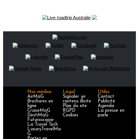
Nos médias
Légal
Utiles
AirMaG
Signaler un
Contact
Brochures en
contenu illicite
Publicité
ligne
Plan du site
Agenda
CruiseMaG
RGPD
La presse en
DestiMaG
Cookies
parle
Futuroscopie
La Travel Tech
LuxuryTravelMa
G
Partez en