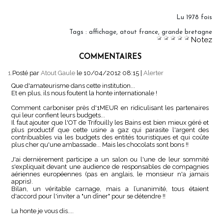
Lu 1978 fois
Tags
:
affichage
,
atout france
,
grande bretagne
Notez
COMMENTAIRES
1.
Posté par
Atout Gaule
le 10/04/2012 08:15
|
Alerter
Que d'amateurisme dans cette institution...
Et en plus, ils nous foutent la honte internationale !
Comment carboniser près d'1MEUR en ridiculisant les partenaires
qui leur confient leurs budgets...
Il faut ajouter que l'OT de Trifouilly les Bains est bien mieux géré et
plus productif que cette usine a gaz qui parasite l'argent des
contribuables via les budgets des entités touristiques et qui coûte
plus cher qu'une ambassade... Mais les chocolats sont bons !!
J'ai dernièrement participe a un salon ou l'une de leur sommité
s'expliquait devant une audience de responsables de compagnies
aériennes européennes (pas en anglais, le monsieur n'a jamais
appris).
Bilan, un véritable carnage, mais a l’unanimité, tous étaient
d'accord pour l'inviter a "un dîner" pour se détendre !!
La honte je vous dis....