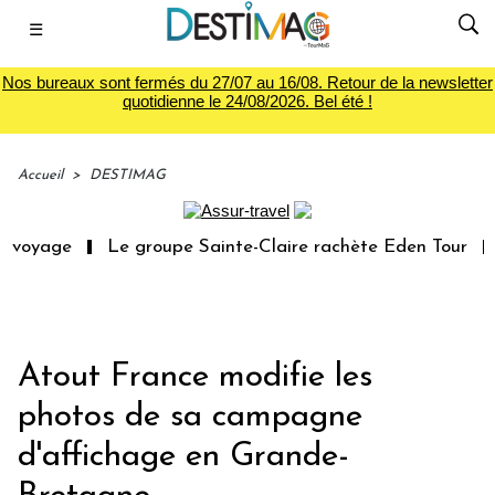
☰
Nos bureaux sont fermés du 27/07 au 16/08. Retour de la newsletter
quotidienne le 24/08/2026. Bel été !
Accueil
>
DESTIMAG
 voyage
Le groupe Sainte-Claire rachète Eden Tour
L
Atout France modifie les
photos de sa campagne
d'affichage en Grande-