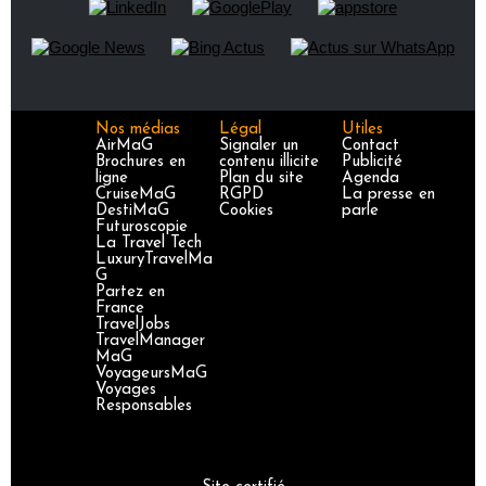
Nos médias
Légal
Utiles
AirMaG
Signaler un
Contact
Brochures en
contenu illicite
Publicité
ligne
Plan du site
Agenda
CruiseMaG
RGPD
La presse en
DestiMaG
Cookies
parle
Futuroscopie
La Travel Tech
LuxuryTravelMa
G
Partez en
France
TravelJobs
TravelManager
MaG
VoyageursMaG
Voyages
Responsables