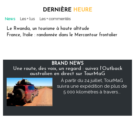
DERNIÈRE
HEURE
News
Les + lus
Les + commentés
Le Rwanda, un tourisme à haute altitude
France, Italie : randonnée dans le Mercantour frontalier
BRAND NEWS
Une route, des voix, un regard : suivez l’Outback
australien en direct sur TourMaG
À partir du 24 juillet, TourMaG
suivra une expédition de plus de
5 000 kilomètres à travers...