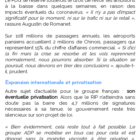
Le PDG se réserve toutefois le droit de revoir les ambitions
à la baisse dans quelques semaines, en raison des
impacts éventuels du coronavirus.
« Il n’y a pas d’impact
significatif pour le moment, ni sur le trafic ni sur le retail »,
rassure Augustin de Romanet.
Sur 108 millions de passagers annuels, les aéroports
parisiens accueillent 2 millions de Chinois, passagers qui
représentent 15% du chiffre d’affaires commercial.
« Si d’ici
la fin mars la crise se résorbe et les vols reprennent
normalement, nous pourrons absorber. Si la situation se
poursuit, nous devrons en tirer des conclusions »
, ajoute-t-
il, prudent.
Expansion internationale et privatisation
Autre sujet d’actualité pour le groupe français :
son
éventuelle privatisation
. Alors que le RIP n’atteindra sans
doute pas la barre des 4,7 millions de signatures
nécessaires à sa tenue, le gouvernement reste très
silencieux sur son projet de loi.
« Bien évidemment, cela reste tout à fait possible. Le
groupe ADP se mobilise en tous cas pour cela et est
disposé sans la moindre viscosité à être privatisé »
,