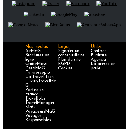
Nos médias
Légal
Utiles
AirMaG
Signaler un
Contact
Brochures en
contenu illicite
Publicité
ligne
Plan du site
Agenda
CruiseMaG
RGPD
La presse en
DestiMaG
Cookies
parle
Futuroscopie
La Travel Tech
LuxuryTravelMa
G
Partez en
France
TravelJobs
TravelManager
MaG
VoyageursMaG
Voyages
Responsables