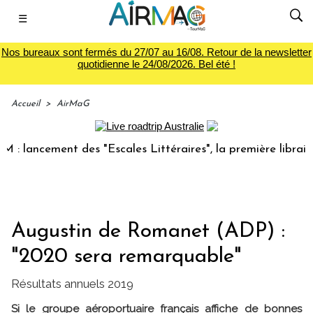
☰
Nos bureaux sont fermés du 27/07 au 16/08. Retour de la newsletter
quotidienne le 24/08/2026. Bel été !
Accueil
>
AirMaG
cement des "Escales Littéraires", la première librairie du v
Augustin de Romanet (ADP) :
"2020 sera remarquable"
Résultats annuels 2019
Si le groupe aéroportuaire français affiche de bonnes