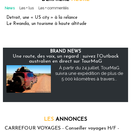
News
Les + lus
Les + commentés
Detroit, une « US city » à la relance
Le Rwanda, un tourisme à haute altitude
BRAND NEWS
Une route, des voix, un regard : suivez l’Outback
australien en direct sur TourMaG
À partir du 24 juillet, TourMaG
suivra une expédition de plus de
5 000 kilomètres à travers...
LES
ANNONCES
CARREFOUR VOYAGES - Conseiller voyages H/F -