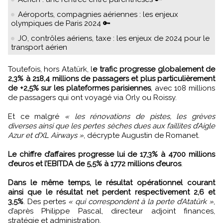
Aéroports, compagnies aériennes : les enjeux
olympiques de Paris 2024 🔑
JO, contrôles aériens, taxe : les enjeux de 2024 pour le
transport aérien
Toutefois, hors Atatürk, l
e trafic progresse globalement de
2,3% à 218,4 millions de passagers et plus particulièrement
de +2,5% sur les plateformes parisiennes
, avec 108 millions
de passagers qui ont voyagé via Orly ou Roissy.
Et ce malgré
« les rénovations de pistes, les grèves
diverses ainsi que les pertes sèches dues aux faillites d’Aigle
Azur et d’XL Airways »
, décrypte Augustin de Romanet.
Le chiffre d’affaires progresse lui de 17,3% à 4700 millions
d’euros et l’EBITDA de 5,5% à 1772 millions d’euros
.
Dans le même temps, le résultat opérationnel courant
ainsi que le résultat net perdent respectivement 2,6 et
3,5%
. Des pertes
« qui correspondent à la perte d’Atatürk »
,
d’après Philippe Pascal, directeur adjoint finances,
stratégie et administration.