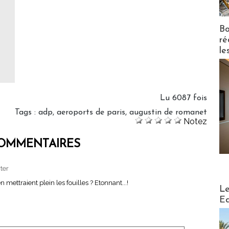
Bo
ré
le
Lu 6087 fois
Tags
:
adp
,
aeroports de paris
,
augustin de romanet
Notez
OMMENTAIRES
ter
 mettraient plein les fouilles ? Etonnant...!
Distribu
Le
Ed