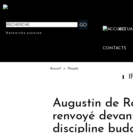
ACTUA
Recherche avancée
CONTACTS
Accueil
>
People
IFTM : lan
Augustin de R
renvoyé devan
discipline bud