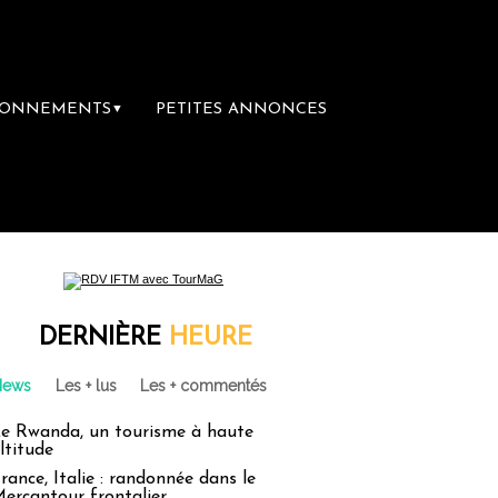
BONNEMENTS
PETITES ANNONCES
▼
 librairie du voyage
Le groupe Sainte-Cla
DERNIÈRE
HEURE
News
Les + lus
Les + commentés
e Rwanda, un tourisme à haute
ltitude
rance, Italie : randonnée dans le
ercantour frontalier