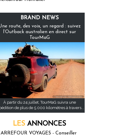
BRAND NEWS
Une route, des voix, un regard : suivez
l’Outback australien en direct sur
TourMaG
À partir du 24 juillet, TourMaG suivra une
pédition de plus de 5 000 kilomètres à travers...
LES
ANNONCES
ARREFOUR VOYAGES - Conseiller