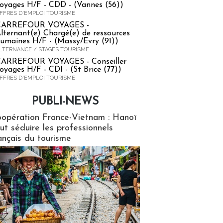
oyages H/F - CDD - (Vannes (56))
FFRES D'EMPLOI TOURISME
CARREFOUR VOYAGES -
lternant(e) Chargé(e) de ressources
umaines H/F - (Massy/Evry (91))
LTERNANCE / STAGES TOURISME
ARREFOUR VOYAGES - Conseiller
oyages H/F - CDI - (St Brice (77))
FFRES D'EMPLOI TOURISME
PUBLI-NEWS
ews
opération France-Vietnam : Hanoï
ut séduire les professionnels
ançais du tourisme