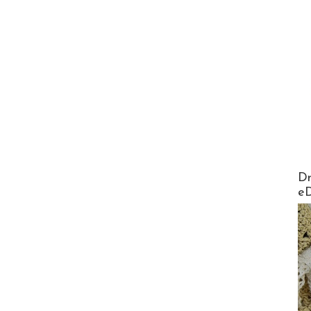
AirMa
Dr
e