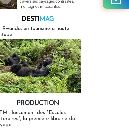
travers ses paysages contrastés,
montagnes imposantes,...
DESTI
MAG
MAG
 Rwanda, un tourisme à haute
titude
PRODUCTION
ion
TM : lancement des "Escales
ttéraires", la première librairie du
oyage