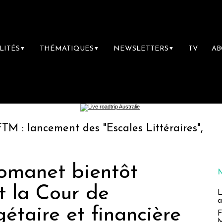
LITÉS
THÉMATIQUES
NEWSLETTERS
TV
A
▼
▼
▼
cement des "Escales Littéraires", la première
omanet bientôt
t la Cour de
L
a
gétaire et financière
F
M