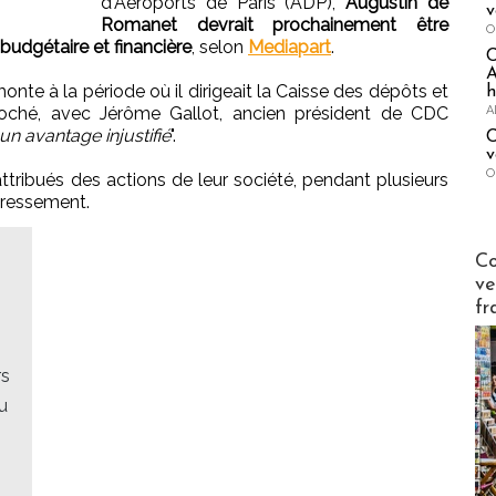
d'Aéroports de Paris (ADP),
Augustin de
v
Romanet devrait prochainement être
O
budgétaire et financière
, selon
Mediapart
.
A
emonte à la période où il dirigeait la Caisse des dépôts et
h
A
proché, avec Jérôme Gallot, ancien président de CDC
un avantage injustifié
".
C
v
O
ttribués des actions de leur société, pendant plusieurs
éressement.
Publi-n
Co
ve
fr
rs
u