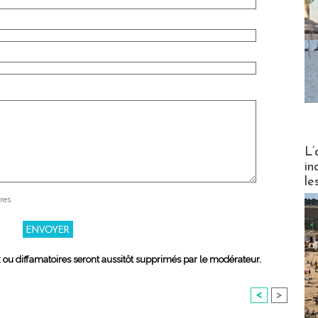
Partez
L’
in
le
res
x ou diffamatoires seront aussitôt supprimés par le modérateur.
<
>