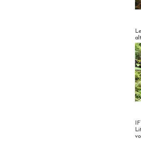
DESTI
Le
al
Product
IF
Li
v