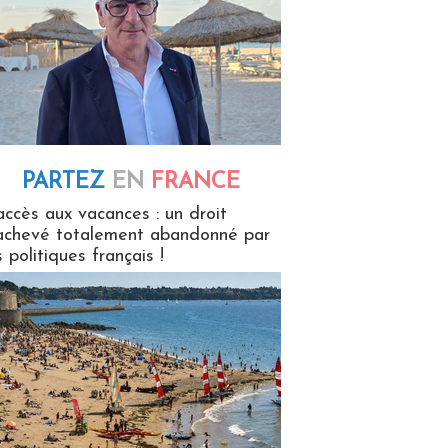
PARTEZ
EN
FRANCE
 en France
accès aux vacances : un droit
achevé totalement abandonné par
s politiques français !