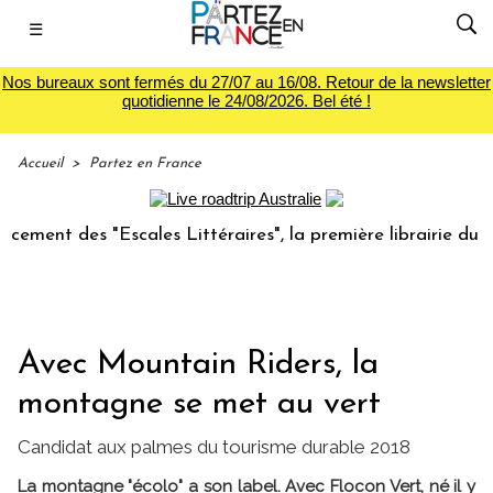
☰
Nos bureaux sont fermés du 27/07 au 16/08. Retour de la newsletter
quotidienne le 24/08/2026. Bel été !
Accueil
>
Partez en France
es "Escales Littéraires", la première librairie du voyage
Avec Mountain Riders, la
montagne se met au vert
Candidat aux palmes du tourisme durable 2018
La montagne "écolo" a son label. Avec Flocon Vert, né il y