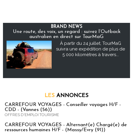
BRAND NEWS
Une route, des voix, un regard : suivez l’Outback
australien en direct sur TourMaG
À partir du 24 juillet, TourMaG
suivra une expédition de plus de
5 000 kilomètres à travers...
LES
ANNONCES
CARREFOUR VOYAGES - Conseiller voyages H/F -
CDD - (Vannes (56))
OFFRES D'EMPLOI TOURISME
CARREFOUR VOYAGES - Alternant(e) Chargé(e) de
ressources humaines H/F - (Massy/Evry (91))