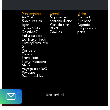
Nos médias
Légal
Utiles
AirMaG
Signaler un
Contact
Brochures en
contenu illicite
Publicité
ligne
Plan du site
Agenda
CruiseMaG
RGPD
La presse en
DestiMaG
Cookies
parle
Futuroscopie
La Travel Tech
LuxuryTravelMa
G
Partez en
France
TravelJobs
TravelManager
MaG
VoyageursMaG
Voyages
Responsables
Site certifié