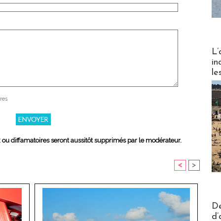
Partez
L’
in
le
res
x ou diffamatoires seront aussitôt supprimés par le modérateur.
<
>
Actus V
De
d’