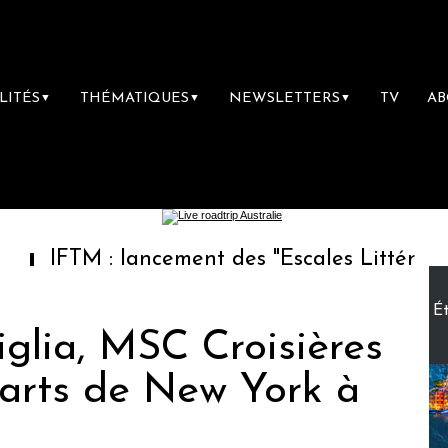
LITÉS
THÉMATIQUES
NEWSLETTERS
TV
A
▼
▼
▼
: lancement des "Escales Littéraires", la pre
Ét
glia, MSC Croisières
arts de New York à