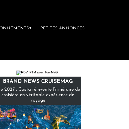
BONNEMENTS
PETITES ANNONCES
▼
mière librairie du voyage
Le groupe Saint
BRAND NEWS CRUISEMAG
é 2027 : Costa réinvente l’itinéraire de
croisière en véritable expérience de
voyage