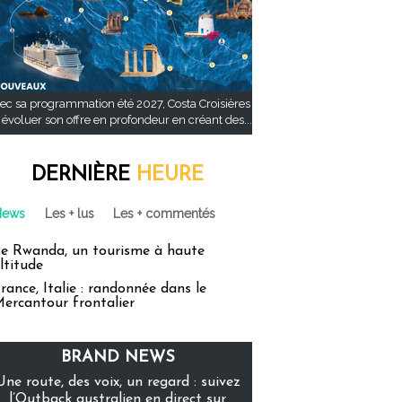
ec sa programmation été 2027, Costa Croisières
t évoluer son offre en profondeur en créant des...
DERNIÈRE
HEURE
News
Les + lus
Les + commentés
e Rwanda, un tourisme à haute
ltitude
rance, Italie : randonnée dans le
ercantour frontalier
BRAND NEWS
Une route, des voix, un regard : suivez
l’Outback australien en direct sur