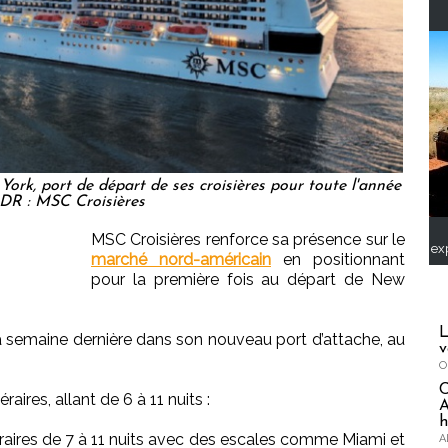
ork, port de départ de ses croisières pour toute l'année
 DR : MSC Croisières
MSC Croisières renforce sa présence sur le
ex
marché nord-américain
en positionnant
pour la première fois au départ de New
L
 la semaine dernière dans son nouveau port d’attache, au
v
O
aires, allant de 6 à 11 nuits :
A
h
néraires de 7 à 11 nuits avec des escales comme Miami et
A