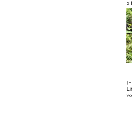
al
Product
IF
Li
v