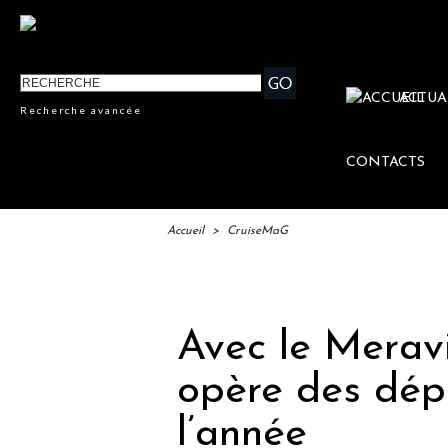
ACTUA
Recherche avancée
CONTACTS
Accueil
>
CruiseMaG
IFTM 
Avec le Meravi
opère des dép
l’année