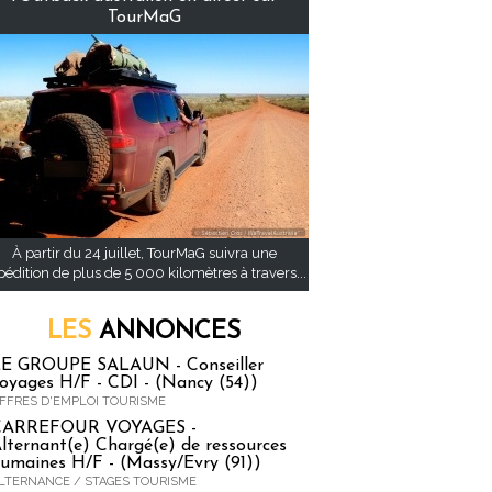
TourMaG
À partir du 24 juillet, TourMaG suivra une
pédition de plus de 5 000 kilomètres à travers...
LES
ANNONCES
E GROUPE SALAUN - Conseiller
oyages H/F - CDI - (Nancy (54))
FFRES D'EMPLOI TOURISME
CARREFOUR VOYAGES -
lternant(e) Chargé(e) de ressources
umaines H/F - (Massy/Evry (91))
LTERNANCE / STAGES TOURISME