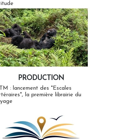
titude
PRODUCTION
ion
TM : lancement des "Escales
ttéraires", la première librairie du
oyage