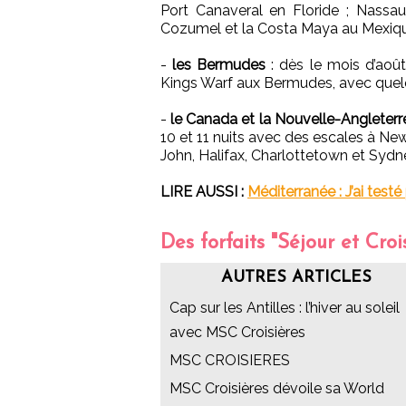
Port Canaveral en Floride ; Nass
Cozumel et la Costa Maya au Mexiq
-
les Bermudes
: dès le mois d’août
Kings Warf aux Bermudes, avec quelqu
-
le Canada et la Nouvelle-Angleterr
10 et 11 nuits avec des escales à New
John, Halifax, Charlottetown et Syd
LIRE AUSSI :
Méditerranée : J’ai test
Des forfaits "Séjour et Croi
AUTRES ARTICLES
Cap sur les Antilles : l’hiver au soleil
avec MSC Croisières
MSC CROISIERES
MSC Croisières dévoile sa World