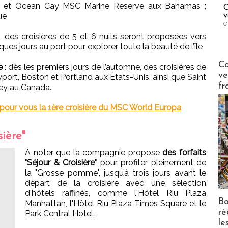
au et Ocean Cay MSC Marine Reserve aux Bahamas ;
C
ue
v
O
, des croisières de 5 et 6 nuits seront proposées vers
es jours au port pour explorer toute la beauté de l’île
Publi-n
Co
e
: dès les premiers jours de l’automne, des croisières de
ve
port, Boston et Portland aux États-Unis, ainsi que Saint
fr
ney au Canada.
é pour vous la 1ère croisière du MSC World Europa
sière"
A noter que la compagnie propose
des forfaits
"Séjour & Croisière"
pour profiter pleinement de
la "Grosse pomme", jusqu’à trois jours avant le
départ de la croisière avec une sélection
d'hôtels raffinés, comme l'Hôtel Riu Plaza
Bo
Manhattan, l'Hôtel Riu Plaza Times Square et le
ré
Park Central Hotel.
le