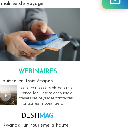
rmalités de voyage
WEBINAIRES
res
 Suisse en trois étapes
Facilement accessible depuis la
France, la Suisse se découvre à
travers ses paysages contrastés,
montagnes imposantes,...
DESTI
MAG
MAG
 Rwanda, un tourisme à haute