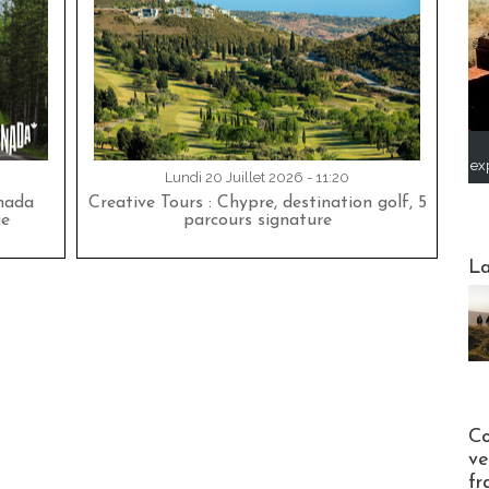
ex
Lundi 20 Juillet 2026 - 11:20
nada
Creative Tours : Chypre, destination golf, 5
ue
parcours signature
Webinai
La
Publi-n
Co
ve
fr