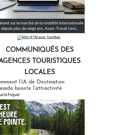
ésent sur le marché de la mobilité internationale
depuis plus de vingt ans, Assur-Travel s'est...
COMMUNIQUÉS DES
AGENCES TOURISTIQUES
LOCALES
qués des agences touristiques locales
mment l’IA de Destination
nada booste l’attractivité
uristique