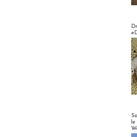
AirMa
Dr
e
Cruise
Sa
le
Wo