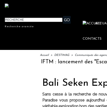
ACTUA
Recherche avancée
CONTACTS
Accueil
>
DESTIMAG
>
Communiqués des agences
IFTM : lancement des "Escales Li
Bali Seken Ex
Sans cesse à la recherche de nouv
Paradise vous propose aujourd’hu
véritable exploration hors des sentie