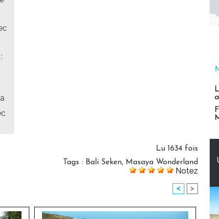
ec
:
L
a
sa
F
ec
M
Lu 1634 fois
Tags
:
Bali Seken
,
Masaya Wonderland
Notez
<
>