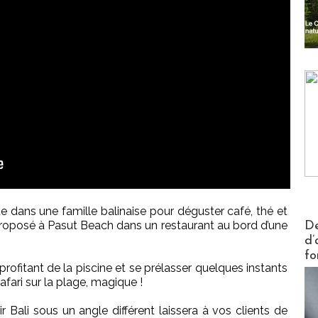
te dans une famille balinaise pour déguster café, thé et
Actus V
proposé à Pasut Beach dans un restaurant au bord d’une
De
d’
fo
n profitant de la piscine et se prélasser quelques instants
fari sur la plage, magique !
r Bali sous un angle différent laissera à vos clients de