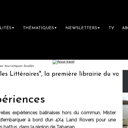
LITÉS
THÉMATIQUES
NEWSLETTERS
TV
A
▼
▼
▼
 touristiques locales
ttéraires", la première librairie du voyage
périences
elles expériences balinaises hors du commun, Mister
i d’embarquer à bord d’un 4X4 Land Rovers pour une
rs battus, dans la région de Tabanan.