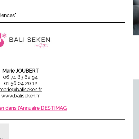
iences" !
Marie JOUBERT
06 74 83 62 94
01 56 04 20 12
marie@baliseken.fr
www.baliseken.fr
ken dans l'Annuaire DESTIMAG
ée