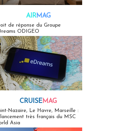
AIR
MAG
G
oit de réponse du Groupe
Dreams ODIGEO
CRUISE
MAG
MaG
int-Nazaire, Le Havre, Marseille :
 lancement très français du MSC
rld Asia