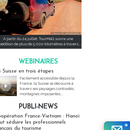
À partir du 24 juillet, TourMaG suivra une
pédition de plus de 5 000 kilomètres à travers...
WEBINAIRES
res
 Suisse en trois étapes
Facilement accessible depuis la
France, la Suisse se découvre à
travers ses paysages contrastés,
montagnes imposantes,...
PUBLI-NEWS
ews
opération France-Vietnam : Hanoï
ut séduire les professionnels
ançais du tourisme