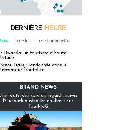
DERNIÈRE
HEURE
News
Les + lus
Les + commentés
e Rwanda, un tourisme à haute
ltitude
rance, Italie : randonnée dans le
ercantour frontalier
BRAND NEWS
Une route, des voix, un regard : suivez
l’Outback australien en direct sur
TourMaG