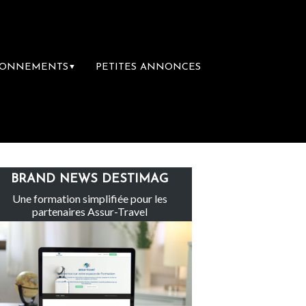
BONNEMENTS
PETITES ANNONCES
▼
Le groupe Sainte-Claire rachète Eden Tour
BRAND NEWS DESTIMAG
Une formation simplifiée pour les
partenaires Assur-Travel