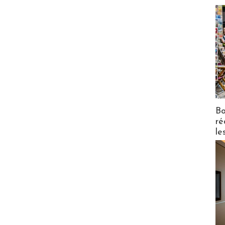
Bo
ré
le