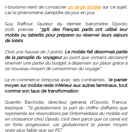
I-tourisme
vient de consacrer
un large dossier
sur ce sujet,
car le phénomène s’amplifie de jour en jour.
Guy Raffour, l’auteur du dernier baromètre Opodo
2016, précise : "
39% des Français partis ont utilisé leur
mobile ou tablette pour préparer ou réserver leurs séjours
de loisirs.
C’est une hausse de 7 points.
Le mobile fait désormais partie
de la panoplie du voyageur
au point que certains déclarent
réserver une partie du budget à dépenser sur place grâce à
ce nouveau moyen de consommer du voyage.
"
Le m-commerce s’impose avec ses contraintes :
le panier
moyen sur mobile reste inférieur aux autres terminaux, tout
comme son taux de transformation
.
Quentin Bacholle, directeur général d’Opodo France,
explique : "
Si globalement, la part du chiffre d’affaires que
représente les réservations par l’intermédiaire du mobile est
en croissance chez Opodo, c’est bien parce que ce canal est
en forte progression, car globalement le panier moyen
reste plus faible que sur PC.
"