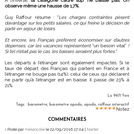
A l’inverse,
la catégorie cadre sup' ne baisse pas. On
observe même une hausse de 1,7%.
Guy Raffour résume : "
Les charges contraintes pèsent
davantage sur les petits salaires, ce qui freine la décision de
partir en séjour de loisirs.
Et encore, les Français préfèrent économiser sur d’autres
dépenses, car les vacances représentent
‘’un besoin vital’’
!
Si tel n’était pas le cas, les baisses seraient plus fortes."
Les départs à l’étranger sont également impactés. Si le
taux de départ des Français qui partent en France et à
l’étranger ne bouge pas (14%), celui de ceux qui déclarent
ne partir qu’à l’étranger est en baisse. Il passe de 23% à
21%.
Lu 9671 fois
Tags
:
barometre
,
barometre opodo
,
opodo
,
raffour interactif
Notez
COMMENTAIRES
1.
Posté par
melancolie
le 22/09/2016 17:04
|
Alerter