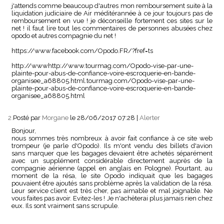
j'attends comme beaucoup d'autres mon remboursement suite à la
liquidation judiciaire de Air méditérannée à ce jour toujours pas de
remboursement en vue ! je déconseille fortement ces sites sur le
net ! il faut lire tout les commentaires de personnes abusées chez
opodo et autres compagnie du net !
https://www.facebook.com/Opodo.FR/?fref=ts
http://wwwhttp://www.tourmag.com/Opodo-vise-par-une-
plainte-pour-abus-de-confiance-voire-escroquerie-en-bande-
organisee_a68805.html.tourmag.com/Opodo-vise-par-une-
plainte-pour-abus-de-confiance-voire-escroquerie-en-bande-
organisee_a68805.html
2.
Posté par
Morgane
le 28/06/2017 07:28
|
Alerter
Bonjour,
nous sommes très nombreux à avoir fait confiance à ce site web
trompeur (je parle d'Opodo). Ils m'ont vendu des billets d'avion
sans marquer que les bagages devaient être achetés séparément
avec un supplément considérable directement auprès de la
compagnie aérienne (appel en anglais en Pologne). Pourtant, au
moment de la résa, le site Opodo indiquait que les bagages
pouvaient être ajoutés sans problème après la validation de la résa.
Leur service client est très cher, pas aimable et mal joignable. Ne
vous faites pas avoir. Evitez-les ! Je n'achèterai plus jamais rien chez
eux. Ils sont vraiment sans scrupule.