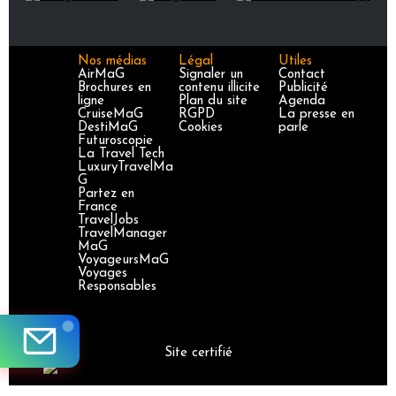
Nos médias
Légal
Utiles
AirMaG
Signaler un
Contact
Brochures en
contenu illicite
Publicité
ligne
Plan du site
Agenda
CruiseMaG
RGPD
La presse en
DestiMaG
Cookies
parle
Futuroscopie
La Travel Tech
LuxuryTravelMa
G
Partez en
France
TravelJobs
TravelManager
MaG
VoyageursMaG
Voyages
Responsables
Site certifié