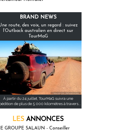
BRAND NEWS
Une route, des voix, un regard : suivez
l’Outback australien en direct sur
TourMaG
À partir du 24 juillet, TourMaG suivra une
pédition de plus de 5 000 kilomètres à travers...
LES
ANNONCES
E GROUPE SALAUN - Conseiller