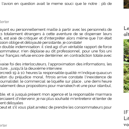
l'avion en question avait le meme souci que le notre : pb de
lerter
DESTI
Le
 ayant eu personnellement maille à partir avec les personnels de
ts totalement étrangers à cette aventure de se dispenser leurs
al
 est aisé de critiquer et d'interpréter alors même que l'on était
ssion oblige et déloyauté persistante, je constate!
double indemnisation. il s'est agi d'un véritable rapport de force
sommateur, n'en déplaise au dit professionnel, pour une fois uni
eur français refuse encore dentériner, en contradiction totale avec
.
vaise foi des interlocuteurs, l'approximation des informations, les
ure....jusqu'à la deuxième interview.
 mercredi 19 à 10 heures la responsable qualité m'indique quaucun
on du préjudice moral, frtrois arrive constate l'inexistence de
ournaliste), le commercial se liquéfie sur place , une demi heure
finalement deux propositions pour marrakech et une pour istanbul,
éable, et si jusquà présent mon agence et la responsable marmara
iaient d'intervenir, je nai plus souhaité m'entretenir et tenter de
ment déloyales
ut et s'il vous plait arretez de prendre les consommateurs pour
Product
IF
Li
v
erter