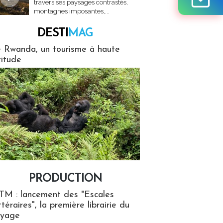
travers ses paysages contrastés,
montagnes imposantes,...
DESTI
MAG
MAG
 Rwanda, un tourisme à haute
titude
PRODUCTION
ion
TM : lancement des "Escales
ttéraires", la première librairie du
oyage