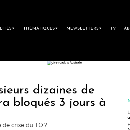
LITÉS
THÉMATIQUES
NEWSLETTERS
TV
A
▼
▼
▼
sieurs dizaines de
a bloqués 3 jours à
L
a
e de crise du TO ?
F
M