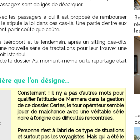
 passagers sont obligés de débarquer.
avec les passagers à qui il est proposé de rembourser
Bo
e stipule la loi dans ces cas-là. Une partie d’entre eux
ré
lent partir coûte que coûte.
le
l’aéroport et le lendemain, après un sitting des-dits
ne nouvelle série de tractations pour leur trouver une
oit Istanbul.
uclé le dossier. Au moment-même où le reportage était
ière que l'on désigne...
Consternant ! Il n’y a pas d’autres mots pour
qualifier l’attitude de Marmara dans la gestion
de ce dossier. Certes, le tour opérateur semble
jouer de malchance avec une véritable série
Distribu
Le
noire à l’origine des difficultés rencontrées.
Ed
s
Personne n’est à l’abri de ce type de situations
et surtout pas les voyagistes. Mais qui a été le