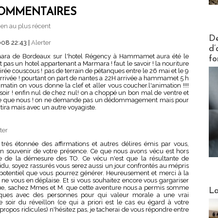
OMMENTAIRES
en au plus récent
Actus V
De
008 22:43
|
Alerter
d’
ara de Bordeaux sur l'hotel Régency à Hammamet aura été le
fo
t pas un hotel appartenant a Marmara ! faut le savoir ! la nouriture
oirée couscous ! pas de terrain de pétanques entre le 26 mai et le 9
 d'arrivée ! pourtant on part de nantes a 22H arrivée a hammamet 5 h
matin on vous donne la clef et aller vous coucher.l'animation !!!!
soir ! enfin nul de chez nul! on a choppé un bon mal de ventre et
ose que nous ! on ne demande pas un dédommagement mais pour
rtira mais avec un autre voyagiste.
ter
très étonnée des affirmations et autres délires émis par vous,
un souvenir de votre présence. Ce que nous avons vécu est hors
e de la démesure des TO. Ce vécu n'est que la résultante de
vidu, soyez rassurés vous serez aussi un jour confrontés au mépris
potentiel que vous pourrez générer. Heureusement et merci à la
 ne vous en déplaise. Et si vous souhaitez encore vous gargariser
Webinai
nue, sachez Mmes et M. que cette aventure nous a permis somme
La
hiques avec des personnes pour qui valeur morale a une vrai
e le soir du réveillon (ce qui a priori est le cas eu égard à votre
 propos ridicules) n'hésitez pas, je tacherai de vous répondre entre