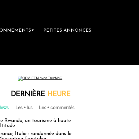
BONNEMENTS
PETITES ANNONCES
▼
DERNIÈRE
HEURE
News
Les + lus
Les + commentés
e Rwanda, un tourisme à haute
ltitude
rance, Italie : randonnée dans le
ercantour frontalier