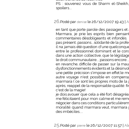
PS : souvenez vous de Sharm el-Sheikh, 
spoilers...
26.
Posté par
le 26/12/2007 19:43
|
A
denise
en tant que porte parole des passagers et
Marmara, je prie les esprits bien pensan
commentaires désobligeants et infondés. IL
pas présent..passons...solidarité de la profe
il na jamais été question d'une quelconque 
entre le professionnel dominant et le con
dans une action collective, que le législag
le droit communautaire...;passons encore...
en revanche, difficile de passer sur la mau
dysfonctionnements évidents et la désinvolt
une petite précision s'impose en effet:le
autre voyage n'est possible en compensait
marmara ( ce sont les propres mots de la j
après, reappel de la responsable qualité: 
c'est de la magie!
je dois avouer que cela a été fort désagr
me félicitaient pour mon calme et me remerc
négocier dans ces conditions particulière
moralité: quand marmara veut, marmara pe
des imbéciles....
25.
Posté par
le 26/12/2007 11:57
|
Al
pierre