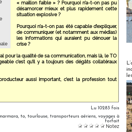
e
« maillon faible » ? Pourquoi n’a-t-on pas pu
désamorcer mieux et plus rapidement cette
situation explosive ?
e
Pourquoi n’a-t-on pas été capable d’expliquer,
de communiquer (et notamment aux médias)
les informations qui auraient pu dénouer la
nale
crise ?
l pour la qualité de sa communication, mais là, le TO
Partez
eable c’est qu’il y a toujours des dégâts collatéraux
L’
in
le
roducteur aussi important, c’est la profession tout
Lu 10283 fois
marmara
,
to
,
tourlouse
,
transporteurs aériens
,
voyages à
forfait
Notez