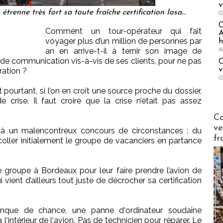
v
trenne très fort sa toute fraîche certification Iosa...
O
Comment un tour-opérateur qui fait
A
voyager plus d’un million de personnes par
h
A
an en arrive-t-il à ternir son image de
e communication vis-à-vis de ses clients, pour ne pas
C
v
ation ?
O
 pourtant, si l’on en croit une source proche du dossier,
 crise. Il faut croire que la crise n’était pas assez
Publi-n
Co
ve
 à un malencontreux concours de circonstances : du
fr
coller initialement le groupe de vacanciers en partance
 groupe à Bordeaux pour leur faire prendre l’avion de
ient d’ailleurs tout juste de décrocher sa certification
nque de chance, une panne d‘ordinateur soudaine
l‘intérieur de l‘avion. Pas de technicien pour réparer. Le