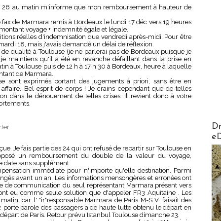
di 26 au matin m'informe que mon remboursement à hauteur de
le fax de Marmara remis à Bordeaux le lundi 17 déc vers 19 heures
ontant voyage + indemnité égale et légale.
ditions réelles d'indemnisation que vendredi après-midi. Pour être
s mardi 18, mais j'avais demandé un délai de réflexion.
e qualité à Toulouse (je ne parlerai pas de Bordeaux puisque je
 je maintiens qu'il a été en revanche défaillant dans la prise en
in à Toulouse puis de 12 h à 17 h 30 à Bordeaux, heure à laquelle
entant de Marmara.
 se sont exprimés portant des jugements à priori, sans être en
affaire. Bel esprit de corps ! Je crains cependant que de telles
ion dans le dénouement de telles crises. Il revient donc à votre
portements.
AirMa
Dr
rter
e
ue. Je fais partie des 24 qui ont refusé de repartir sur Toulouse en
 proposé un remboursement du double de la valeur du voyage,
 date sans supplément.
mpensation immédiate pour n'importe qu'elle destination. Parmi
ongés avant un an. Les informations mensongères et erronées ont
e de communication du seul représentant Marmara présent vers
'ont eu comme seule solution que d'appeler FR3 Aquitaine . Les
matin, car l' "ir"responsable Marmara de Paris M-S V. faisait des
. porte parole des passagers a de haute lutte obtenu le départ en
u départ de Paris. Retour prévu Istanbul Toulouse dimanche 23.