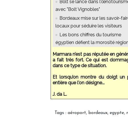
Bolt se lance dans l'œnotourism
avec "Bolt Vignobles"
Bordeaux mise sur les savoir-fair
locaux pour séduire les visiteurs
Les bons chiffres du tourisme
égyptien défient la morosité régio
Marmara n’est pas réputée en généra
a fait très fort. Ce qui est dommag
dans ce type de situation.
Et lorsqu’on montre du doigt un p
entière que l'on désigne...
J. da L.
Tags
:
aéroport
,
bordeaux
,
egypte
,