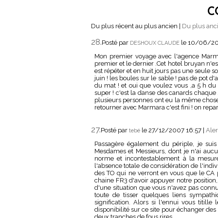
C
Du plus récent au plus ancien
|
Du plus anci
28.
Posté par
le 10/06/2
DESHOUX CLAUDE
Mon premier voyage avec l'agence Marm
premier et le dernier .Cet hotel bruyan n'es
est répéter et en huit jours pas une seule s
juin ! les boules sur le sable ! pas de pot
du mat ! et oui que voulez vous ,a 5 h du 
super ! c'est la danse des canards chaque 
plusieurs personnes ont eu la même ch
retourner avec Marmara c'est fini ! on repa
27.
Posté par
le 27/12/2007 16:57
|
Aler
tebé
Passagère également du périple, je suis 
Mesdames et Messieurs, dont je n'ai auc
norme et incontestablement à la mesur
l'absence totale de considération de l'indi
des TO qui ne verront en vous que le CA 
chaine FR3 d'avoir appuyer notre position,
d'une situation que vous n'avez pas con
toute de tisser quelques liens sympat
signification. Alors si l'ennui vous titill
disponibilité sur ce site pour échanger des
deux tranches de fous rires.