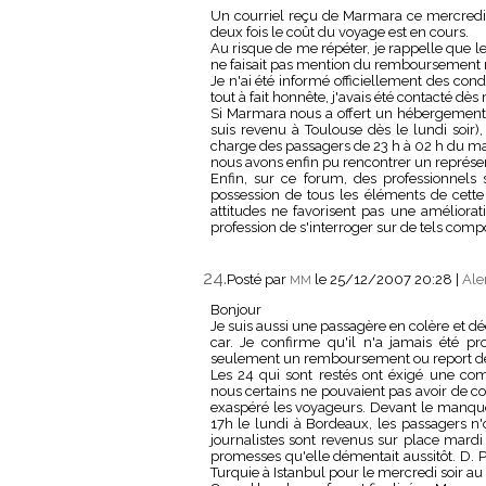
Un courriel reçu de Marmara ce mercre
deux fois le coût du voyage est en cours.
Au risque de me répéter, je rappelle que 
ne faisait pas mention du remboursement m
Je n'ai été informé officiellement des con
tout à fait honnête, j'avais été contacté dè
Si Marmara nous a offert un hébergement d
suis revenu à Toulouse dès le lundi soir),
charge des passagers de 23 h à 02 h du mat
nous avons enfin pu rencontrer un représ
Enfin, sur ce forum, des professionnels
possession de tous les éléments de cette 
attitudes ne favorisent pas une améliorat
profession de s'interroger sur de tels com
24.
Posté par
le 25/12/2007 20:28
|
Ale
MM
Bonjour
Je suis aussi une passagère en colère et déç
car. Je confirme qu'il n'a jamais été
seulement un remboursement ou report de
Les 24 qui sont restés ont éxigé une co
nous certains ne pouvaient pas avoir de c
exaspéré les voyageurs. Devant le manqu
17h le lundi à Bordeaux, les passagers n
journalistes sont revenus sur place mardi 
promesses qu'elle démentait aussitôt. D. P
Turquie à Istanbul pour le mercredi soir a