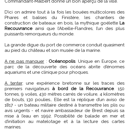
Commandant-Malbert donne un bon aperçu de la ville.
D’ici on admire tout à la fois les bouées multicolores des
Phares et balises du Finistère, les chantiers de
construction de bateaux en bois, la mythique goélette
La
Recouvrance
ainsi que l’Abeille-Flandres, l’un des plus
puissants remorqueurs du monde.
La grande digue du port de commerce conduit quasiment
au pied du château et son musée de la marine.
A ne pas manquer
:
Océanopolis
. Unique en Europe, ce
parc de la découverte des océans abrite d’énormes
aquariums et une clinique pour phoques.
A tenter
: une expérience bretonne sur les traces des
premiers navigateurs
à bord de la Recouvrance
. 150
tonnes, 9 voiles, 430 mètres carrés de voilure, 4 kilomètres
de bouts, 130 poulies… Elle est la réplique d’un aviso de
1817 - un bateau militaire destiné à transmettre les plis ou
avis urgents - et navire ambassadeur de Brest depuis sa
mise à l’eau en 1992. Possibilité de balade en mer et
d’initiation au matelotage et à la lecture des cartes
marines.