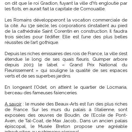
on dit que le roi Gradlon, fuyant la ville d’Ys engloutie par
les flots, en aurait fait la capitale de Cornouaille.
Les Romains développeront la vocation commerciale de
la cité. Au 13e siècle, les corporations s’installent au pied
de la cathédrale Saint Corentin en construction. Il faudra
trois siècles pour l’édifier. Elle est l’une des plus belles
réussites de l’art gothique.
Depuis les riches émissaires des rois de France, la ville s’est
étendue le long de ses quais fleuris. Quimper arbore
depuis 2003 le label « Grand Prix National du
Fleurissement » qui souligne la qualité de ses espaces
verts et de ses superbes jardins.
En longeant l’Odet, on atteint le quartier de Locmaria,
berceau des fameuses faïenceries.
A savoir
: le musée des Beaux-Arts est l’un des plus riches
de France. Sur les murs du palais à l’italienne, sont
exposées des œuvres de Boudin, de l’Ecole de Pont-
Aven, de Tal-Coat, de Max Jacob… Dans un ancien palais
épiscopal, le Musée Breton propose une agréable
introduction au patrimoine régional.