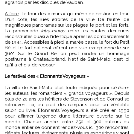
agrandis par les disciples de Vauban.
A faire
: le tour des « murs » qui mène de bastion en tour.
D'un côté, les rues étroites de la ville. De l’autre, de
magnifiques panoramas sur les plages, le port et les forts.
La promenade
intra-muros
entre les hautes demeures
reconstruites quasi à l’identique après les bombardements
de 1944. Accessibles à pied, à marée basse, le fort du Petit
Bé et le fort national offrent une vue exceptionnelle sur
360°. Sur le Grand Bé, on peut rendre un hommage
posthume à Chateaubriand. Natif de Saint-Malo, c’est ici
qu’il a choisi de reposer.
Le festival des « Etonnants Voyageurs »
La ville de Saint-Malo était toute indiquée pour célébrer
les auteurs, les romanciers « grands voyageurs ». Depuis
plus de 20 ans les héritiers de Stevenson et de Conrad se
retrouvent ici, au pied des remparts pour un véritable
salon du livre. Étonnants Voyageurs a été créé en 1990
pour affirmer l’urgence d’une littérature ouverte sur le
monde. Chaque année, entre 250 et 300 auteurs du
monde entier se donnent rendez-vous ici. 300 rencontres,
débats, lectures, événements, plusieurs expositions y sont