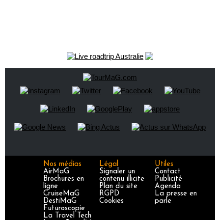
Nos médias
Légal
Utiles
AirMaG
Signaler un
Contact
Brochures en
contenu illicite
Publicité
ligne
Plan du site
Agenda
CruiseMaG
RGPD
La presse en
DestiMaG
Cookies
parle
Futuroscopie
La Travel Tech