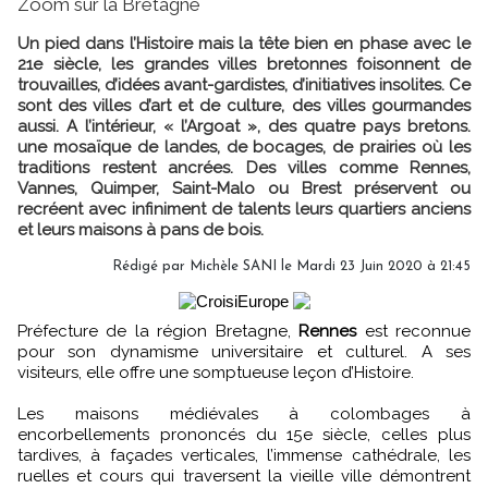
Zoom sur la Bretagne
Un pied dans l’Histoire mais la tête bien en phase avec le
21e siècle, les grandes villes bretonnes foisonnent de
trouvailles, d’idées avant-gardistes, d’initiatives insolites. Ce
sont des villes d’art et de culture, des villes gourmandes
aussi. A l’intérieur, « l’Argoat », des quatre pays bretons.
une mosaïque de landes, de bocages, de prairies où les
traditions restent ancrées. Des villes comme Rennes,
Vannes, Quimper, Saint-Malo ou Brest préservent ou
recréent avec infiniment de talents leurs quartiers anciens
et leurs maisons à pans de bois.
Rédigé par
Michèle SANI
le Mardi 23 Juin 2020 à 21:45
Préfecture de la région Bretagne,
Rennes
est reconnue
pour son dynamisme universitaire et culturel. A ses
visiteurs, elle offre une somptueuse leçon d’Histoire.
Les maisons médiévales à colombages à
encorbellements prononcés du 15e siècle, celles plus
tardives, à façades verticales, l’immense cathédrale, les
ruelles et cours qui traversent la vieille ville démontrent