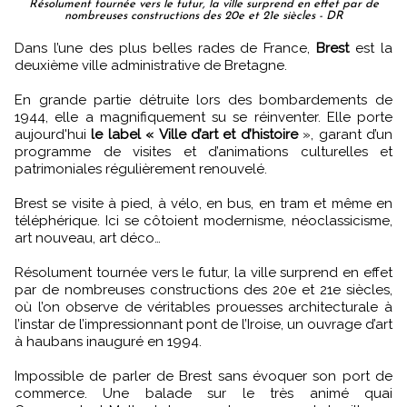
Résolument tournée vers le futur, la ville surprend en effet par de
nombreuses constructions des 20e et 21e siècles - DR
Dans l’une des plus belles rades de France,
Brest
est la
deuxième ville administrative de Bretagne.
En grande partie détruite lors des bombardements de
1944, elle a magnifiquement su se réinventer. Elle porte
aujourd'hui
le label « Ville d’art et d’histoire
», garant d’un
programme de visites et d’animations culturelles et
patrimoniales régulièrement renouvelé.
Brest se visite à pied, à vélo, en bus, en tram et même en
téléphérique. Ici se côtoient modernisme, néoclassicisme,
art nouveau, art déco…
Résolument tournée vers le futur, la ville surprend en effet
par de nombreuses constructions des 20e et 21e siècles,
où l’on observe de véritables prouesses architecturale à
l’instar de l’impressionnant pont de l’Iroise, un ouvrage d’art
à haubans inauguré en 1994.
Impossible de parler de Brest sans évoquer son port de
commerce. Une balade sur le très animé quai