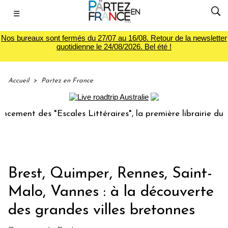
☰
Nos bureaux sont fermés du 27/07 au 16/08. Retour de la newsletter
quotidienne le 24/08/2026. Bel été !
Accueil
>
Partez en France
cales Littéraires", la première librairie du voyage
Le g
Brest, Quimper, Rennes, Saint-
Malo, Vannes : à la découverte
des grandes villes bretonnes