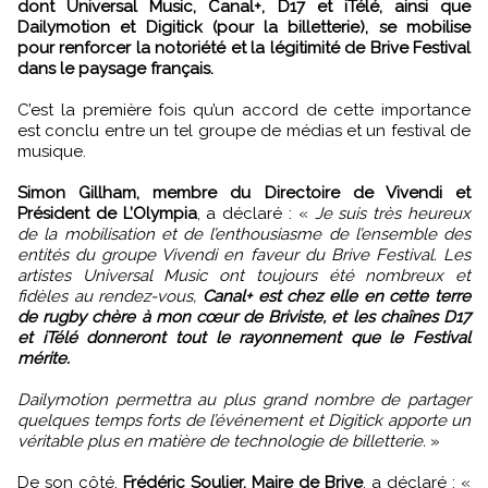
dont Universal Music, Canal+, D17 et iTélé, ainsi que
Dailymotion et Digitick (pour la billetterie), se mobilise
pour renforcer la notoriété et la légitimité de Brive Festival
dans le paysage français.
C’est la première fois qu’un accord de cette importance
est conclu entre un tel groupe de médias et un festival de
musique.
Simon Gillham, membre du Directoire de Vivendi et
Président de L’Olympia
, a déclaré : «
Je suis très heureux
de la mobilisation et de l’enthousiasme de l’ensemble des
entités du groupe Vivendi en faveur du Brive Festival. Les
artistes Universal Music ont toujours été nombreux et
fidèles au rendez-vous,
Canal+ est chez elle en cette terre
de rugby chère à mon cœur de Briviste, et les chaînes D17
et iTélé donneront tout le rayonnement que le Festival
mérite.
Dailymotion permettra au plus grand nombre de partager
quelques temps forts de l’événement et Digitick apporte un
véritable plus en matière de technologie de billetterie.
»
De son côté,
Frédéric Soulier, Maire de Brive
, a déclaré : «