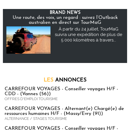
BRAND NEWS
Une route, des voix, un regard : suivez l’Outback
australien en direct sur TourMaG
À partir du 24 juillet, TourMaG
suivra une expédition de plus de
5 000 kilomètres à travers...
LES
ANNONCES
CARREFOUR VOYAGES - Conseiller voyages H/F -
CDD - (Vannes (56))
OFFRES D'EMPLOI TOURISME
CARREFOUR VOYAGES - Alternant(e) Chargé(e) de
ressources humaines H/F - (Massy/Evry (91))
ALTERNANCE / STAGES TOURISME
CARREFOUR VOYAGES - Conseiller voyages H/F -