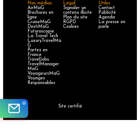
Nos médias
Légal
Utiles
AirMaG
Signaler un
Contact
Brochures en
contenu illicite
Publicité
ligne
Plan du site
Agenda
CruiseMaG
RGPD
La presse en
DestiMaG
Cookies
parle
Futuroscopie
La Travel Tech
LuxuryTravelMa
G
Partez en
France
TravelJobs
TravelManager
MaG
VoyageursMaG
Voyages
Responsables
Site certifié