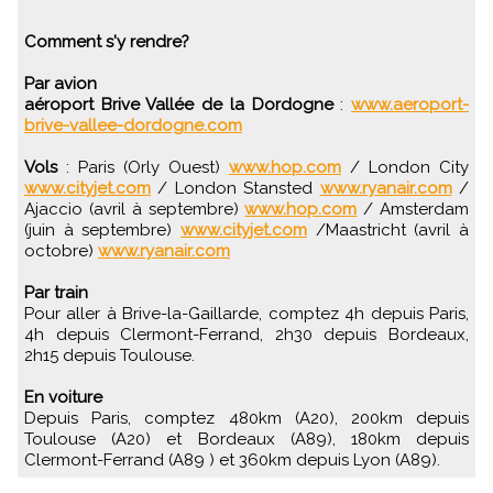
Comment s'y rendre?
Par avion
aéroport Brive Vallée de la Dordogne
:
www.aeroport-
brive-vallee-dordogne.com
Vols
: Paris (Orly Ouest)
www.hop.com
/ London City
www.cityjet.com
/ London Stansted
www.ryanair.com
/
Ajaccio (avril à septembre)
www.hop.com
/ Amsterdam
(juin à septembre)
www.cityjet.com
/Maastricht (avril à
octobre)
www.ryanair.com
Par train
Pour aller à Brive-la-Gaillarde, comptez 4h depuis Paris,
4h depuis Clermont-Ferrand, 2h30 depuis Bordeaux,
2h15 depuis Toulouse.
En voiture
Depuis Paris, comptez 480km (A20), 200km depuis
Toulouse (A20) et Bordeaux (A89), 180km depuis
Clermont-Ferrand (A89 ) et 360km depuis Lyon (A89).