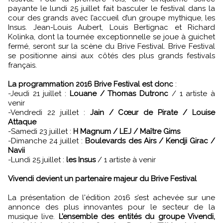
payante le lundi 25 juillet fait basculer le festival dans la
cour des grands avec l’accueil d’un groupe mythique, les
Insus. Jean-Louis Aubert, Louis Bertignac et Richard
Kolinka, dont la tournée exceptionnelle se joue à guichet
fermé, seront sur la scène du Brive Festival. Brive Festival
se positionne ainsi aux côtés des plus grands festivals
français.
La programmation 2016 Brive Festival est donc
:
-Jeudi 21 juillet :
Louane / Thomas Dutronc
/ 1 artiste à
venir
-Vendredi 22 juillet :
Jain / Cœur de Pirate / Louise
Attaque
-Samedi 23 juillet :
H Magnum / LEJ / Maître Gims
-Dimanche 24 juillet :
Boulevards des Airs / Kendji Girac /
Navii
-Lundi 25 juillet :
les Insus
/ 1 artiste à venir
Vivendi devient un partenaire majeur du Brive Festival
La présentation de l'édition 2016 s’est achevée sur une
annonce des plus innovantes pour le secteur de la
musique live.
L’ensemble des entités du groupe Vivendi,