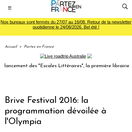
☰
Nos bureaux sont fermés du 27/07 au 16/08. Retour de la newsletter
quotidienne le 24/08/2026. Bel été !
Accueil
>
Partez en France
ment des "Escales Littéraires", la première librairie du voy
Brive Festival 2016: la
programmation dévoilée à
l'Olympia