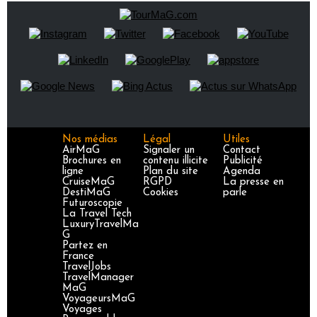
Nos médias
Légal
Utiles
AirMaG
Signaler un
Contact
Brochures en
contenu illicite
Publicité
ligne
Plan du site
Agenda
CruiseMaG
RGPD
La presse en
DestiMaG
Cookies
parle
Futuroscopie
La Travel Tech
LuxuryTravelMa
G
Partez en
France
TravelJobs
TravelManager
MaG
VoyageursMaG
Voyages