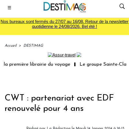
☰
Nos bureaux sont fermés du 27/07 au 16/08. Retour de la newsletter
quotidienne le 24/08/2026. Bel été !
Accueil
>
DESTIMAG
la première librairie du voyage
Le groupe Sainte-Claire
CWT : partenariat avec EDF
renouvelé pour 4 ans
Rédigé par
La Rédaction
le Mardi 14 Janvier 2014 à 16:13