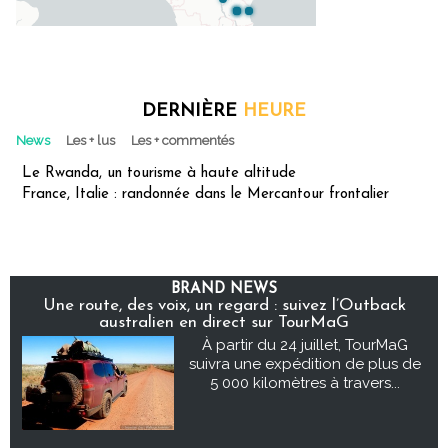
DERNIÈRE
HEURE
News
Les + lus
Les + commentés
Le Rwanda, un tourisme à haute altitude
France, Italie : randonnée dans le Mercantour frontalier
BRAND NEWS
Une route, des voix, un regard : suivez l’Outback
australien en direct sur TourMaG
À partir du 24 juillet, TourMaG
suivra une expédition de plus de
5 000 kilomètres à travers...