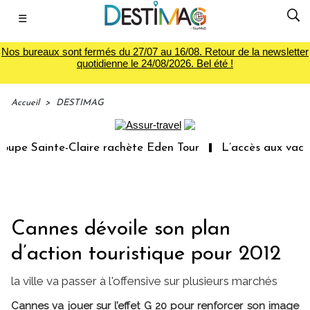
☰
Nos bureaux sont fermés du 27/07 au 16/08. Retour de la newsletter
quotidienne le 24/08/2026. Bel été !
Accueil
>
DESTIMAG
pe Sainte-Claire rachète Eden Tour
L’accès aux vacance
Cannes dévoile son plan
d’action touristique pour 2012
la ville va passer à l'offensive sur plusieurs marchés
Cannes va jouer sur l’effet G 20 pour renforcer son image