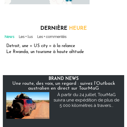
DERNIÈRE
HEURE
News
Les + lus
Les + commentés
Detroit, une « US city » à la relance
Le Rwanda, un tourisme à haute altitude
BRAND NEWS
Une route, des voix, un regard : suivez l’Outback
australien en direct sur TourMaG
À partir du 24 juillet, TourMaG
suivra une expédition de plus de
5 000 kilomètres à travers...