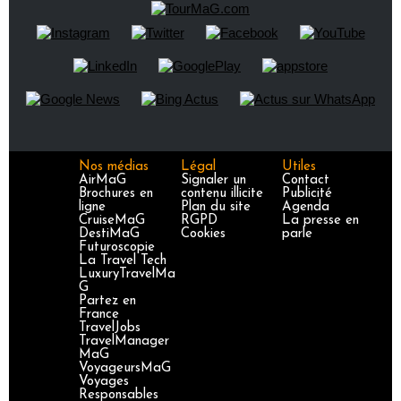
Nos médias
Légal
Utiles
AirMaG
Signaler un
Contact
Brochures en
contenu illicite
Publicité
ligne
Plan du site
Agenda
CruiseMaG
RGPD
La presse en
DestiMaG
Cookies
parle
Futuroscopie
La Travel Tech
LuxuryTravelMa
G
Partez en
France
TravelJobs
TravelManager
MaG
VoyageursMaG
Voyages
Responsables