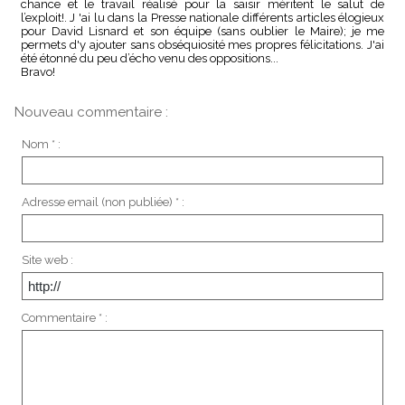
chance et le travail réalisé pour la saisir méritent le salut de
l’exploit!. J 'ai lu dans la Presse nationale différents articles élogieux
pour David Lisnard et son équipe (sans oublier le Maire); je me
permets d'y ajouter sans obséquiosité mes propres félicitations. J'ai
été étonné du peu d’écho venu des oppositions...
Bravo!
Nouveau commentaire :
Nom * :
Adresse email (non publiée) * :
Site web :
Commentaire * :