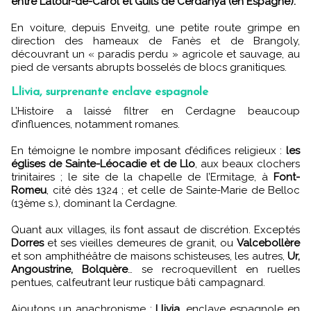
entre Latour-de-Carol et Guils de Cerdanya (en Espagne).
En voiture, depuis Enveitg, une petite route grimpe en
direction des hameaux de Fanès et de Brangoly,
découvrant un « paradis perdu » agricole et sauvage, au
pied de versants abrupts bosselés de blocs granitiques.
Llivia, surprenante enclave espagnole
L’Histoire a laissé filtrer en Cerdagne beaucoup
d’influences, notamment romanes.
En témoigne le nombre imposant d’édifices religieux :
les
églises de Sainte-Léocadie et de Llo
, aux beaux clochers
trinitaires ; le site de la chapelle de l’Ermitage, à
Font-
Romeu
, cité dès 1324 ; et celle de Sainte-Marie de Belloc
(13ème s.), dominant la Cerdagne.
Quant aux villages, ils font assaut de discrétion. Exceptés
Dorres
et ses vieilles demeures de granit, ou
Valcebollère
et son amphithéâtre de maisons schisteuses, les autres,
Ur,
Angoustrine, Bolquère
… se recroquevillent en ruelles
pentues, calfeutrant leur rustique bâti campagnard.
Ajoutons un anachronisme :
Llivia
, enclave espagnole en