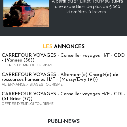
À partir du 24 juillet, TourMaG suivra
une expédition de plus de 5 000
kilomètres à travers...
LES
ANNONCES
CARREFOUR VOYAGES - Conseiller voyages H/F - CDD
- (Vannes (56))
OFFRES D'EMPLOI TOURISME
CARREFOUR VOYAGES - Alternant(e) Chargé(e) de
ressources humaines H/F - (Massy/Evry (91))
ALTERNANCE / STAGES TOURISME
CARREFOUR VOYAGES - Conseiller voyages H/F - CDI -
(St Brice (77))
OFFRES D'EMPLOI TOURISME
PUBLI-NEWS