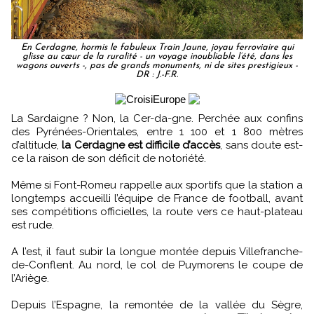
En Cerdagne, hormis le fabuleux Train Jaune, joyau ferroviaire qui
glisse au cœur de la ruralité - un voyage inoubliable l’été, dans les
wagons ouverts -, pas de grands monuments, ni de sites prestigieux -
DR : J.-F.R.
La Sardaigne ? Non, la Cer-da-gne. Perchée aux confins
des Pyrénées-Orientales, entre 1 100 et 1 800 mètres
d’altitude,
la Cerdagne est difficile d’accès
, sans doute est-
ce la raison de son déficit de notoriété.
Même si Font-Romeu rappelle aux sportifs que la station a
longtemps accueilli l’équipe de France de football, avant
ses compétitions officielles, la route vers ce haut-plateau
est rude.
A l’est, il faut subir la longue montée depuis Villefranche-
de-Conflent. Au nord, le col de Puymorens le coupe de
l’Ariège.
Depuis l’Espagne, la remontée de la vallée du Sègre,