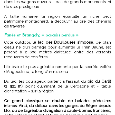
dans les wagons ouverts -, pas de grands monuments, ni
de sites prestigieux.
A taille humaine, la région éparpille un riche petit
patrimoine montagnard, à découvrir au gré des chemins
de traverse.
Fanès et Brangoly, « paradis perdus »
Côté outdoor,
le lac des Bouillouses s’impose
. Ce plan
d’eau, né d’un barrage pour alimenter le Train Jaune, est
perché à 2 000 mètres d’altitude, entre des versants
recouverts de conifères.
L’itinéraire le plus agréable remonte par la secrète vallée
d’Angoustrine, le long d’un ruisseau.
Du lac, les courageux partent à l’assaut du
pic du Carlit
(2 921 m),
point culminant de la Cerdagne et « table
d’orientation » sur la région.
Ce grand classique se double de balades pédestres
intimes. Ainsi, du détour dans les gorges du Sègre, depuis
Llo, ou de l’agréable divagation à saute-bornes frontières,