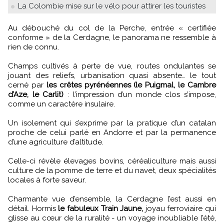
La Colombie mise sur le vélo pour attirer les touristes
Au débouché du col de la Perche, entrée « certifiée
conforme » de la Cerdagne, le panorama ne ressemble à
rien de connu.
Champs cultivés à perte de vue, routes ondulantes se
jouant des reliefs, urbanisation quasi absente… le tout
cerné par
les crêtes pyrénéennes (le Puigmal, le Cambre
d’Aze, le Carlit)
: l’impression d’un monde clos s’impose,
comme un caractère insulaire.
Un isolement qui s’exprime par la pratique d’un catalan
proche de celui parlé en Andorre et par la permanence
d’une agriculture d’altitude.
Celle-ci révèle élevages bovins, céréaliculture mais aussi
culture de la pomme de terre et du navet, deux spécialités
locales à forte saveur.
Charmante vue d’ensemble, la Cerdagne l’est aussi en
détail. Hormis
le fabuleux Train Jaune,
joyau ferroviaire qui
glisse au cœur de la ruralité - un voyage inoubliable l’été,