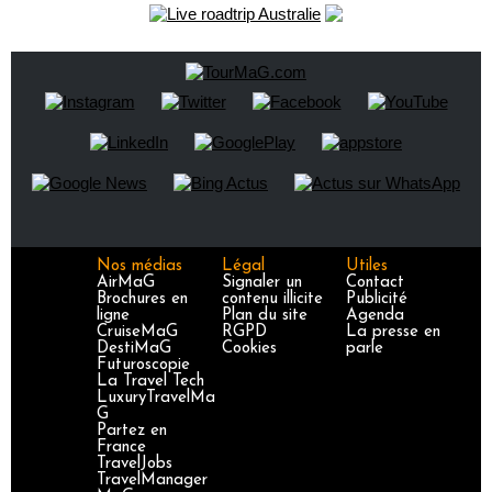
Nos médias
Légal
Utiles
AirMaG
Signaler un
Contact
Brochures en
contenu illicite
Publicité
ligne
Plan du site
Agenda
CruiseMaG
RGPD
La presse en
DestiMaG
Cookies
parle
Futuroscopie
La Travel Tech
LuxuryTravelMa
G
Partez en
France
TravelJobs
TravelManager