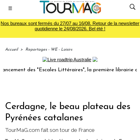
☰
Nos bureaux sont fermés du 27/07 au 16/08. Retour de la newsletter
quotidienne le 24/08/2026. Bel été !
Accueil
>
Reportages - WE - Loisirs
ent des "Escales Littéraires", la première librairie du voya
Cerdagne, le beau plateau des
Pyrénées catalanes
TourMaG.com fait son tour de France