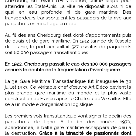
Cherbourg en rêvant d’Ellis Islande, ultime étape pour
atteindre les Etats-Unis. La ville ne disposait alors ni de
quai en eau profonde ni de gare maritime. Des
transbordeurs transportaient les passagers de la rive aux
paquebots en mouillage en rade.
Au fil des ans Cherbourg s’est doté d’appontements puis
de quais et de gare maritime. En 1912 l’année de l’escale
du Titanic, le port accueillait 527 escales de paquebots
soit 60 000 passagers transatlantiques.
En 1922, Cherbourg passait le cap des 100 000 passagers
annuels le double de la fréquentation d’avant-guerre.
La 3e Gare Maritime Transatlantique fut inaugurée le 30
juillet 1933. Ce véritable chef d’œuvre Art Déco devient la
plus grande gare maritime du monde et la plus vaste
construction de France après le Château de Versailles. Elle
sera un modèle d’organisation logistique.
Les premiers vols transatlantique vont signer le déclin des
paquebots de ligne. A la fin des années 1970,
abandonnée, la belle gare maritime échappera de peu à
la destruction.
Grâce à la ténacité de passionnés dont