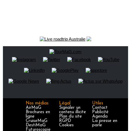
Nos médias
Légal
Utiles
AirMaG
Signaler un
Contact
Brochures en
contenu illicite
Publicité
ligne
Plan du site
Agenda
CruiseMaG
RGPD
La presse en
DestiMaG
Cookies
parle
Futuroscopie